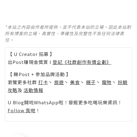
*本站之內容由作者所提供，並不代表本站的立場。因此本站對
所有博客的立場、真實性、準確性及完整性不負任何法律責
任。
【 U Creator 招募 】
出Post賺現金獎賞 l
登記《社群創作有價企劃》
【 睇Post + 參加品牌活動 】
瀏覽更多社群
打卡
丶
旅遊
丶
美食
丶
親子
丶
寵物
丶
扮靚
攻略
及
活動情報
U Blog開咗WhatsApp啦！發掘更多吃喝玩樂資訊！
Follow 我哋
！