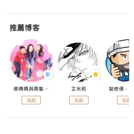
推薦博客
點滴
儍媽媽與兩隻小魔怪之家
艾米莉
追蹤
追蹤
追蹤