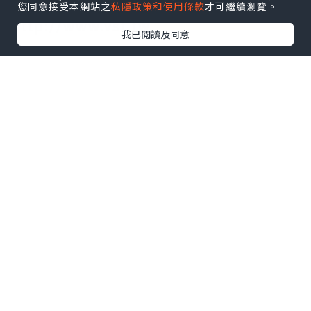
手。需要的拿去吧,官网
您同意接受本網站之
私隱政策和使用條款
才可繼續瀏覽。
http://www.vst.tw
我已閱讀及同意
*本站之內容由作者所提供，並不代表本站的立場。因此本站對
所有博客的立場、真實性、準確性及完整性不負任何法律責