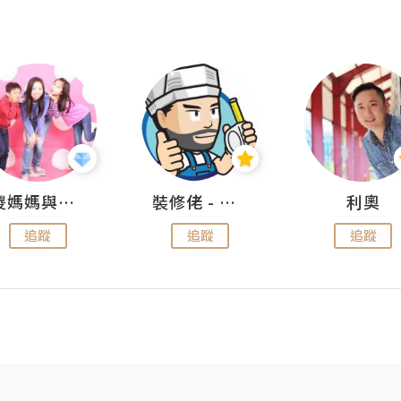
儍媽媽與兩隻小魔怪之家
裝修佬 - 香港一站式網上裝修平台
利奧
追蹤
追蹤
追蹤