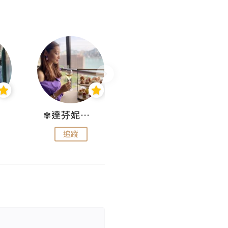
✾達芬妮•愛孩子•愛生活✾
wendysugar享受生活gogogo
追蹤
追蹤