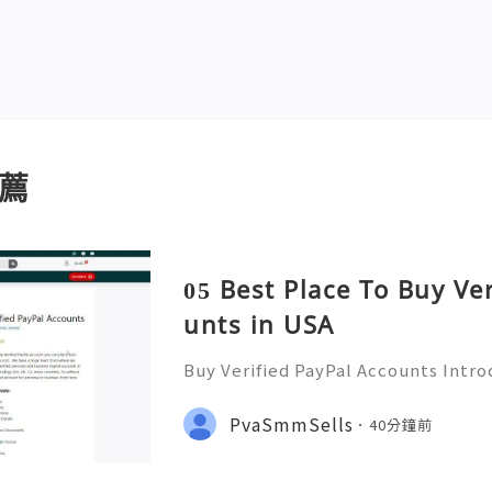
薦
05 Best Place To Buy Ve
unts in USA
Buy Verified PayPal Accounts Intr
ts PayPal has become a staple in on
g convenience and security for us
PvaSmmSells
40分鐘前
u're shopping, selling,