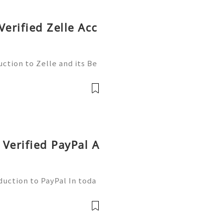
Verified Zelle Acc
ction to Zelle and its Be
l world, finding efficient
 essential. Enter Zelle—
Verified PayPal A
duction to PayPal In toda
nsactions are more commo
ne of the leading platfor