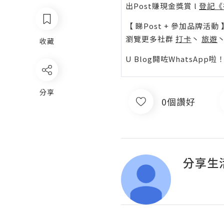
出Post賺現金獎賞 l
登記《
【 睇Post + 參加品牌活動 
瀏覽更多社群
打卡
丶
旅遊
收藏
U Blog開咗WhatsAp
分享
0個讚好
分享生