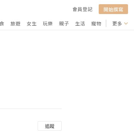
會員登記
開始撰寫
食
旅遊
女生
玩樂
親子
生活
寵物
行山
更多
打卡
追蹤