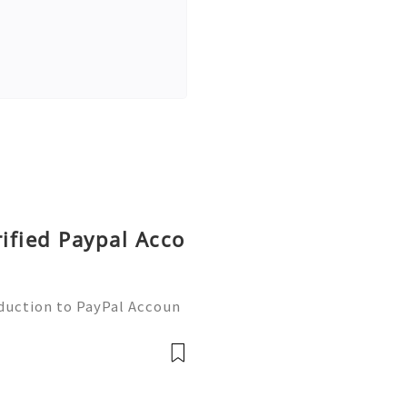
rified Paypal Acco
oduction to PayPal Accoun
line transactions, offerin
ers worldwide. Whether yo