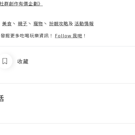
社群創作有價企劃》
】
丶
美食
丶
親子
丶
寵物
丶
扮靚攻略
及
活動情報
p啦！發掘更多吃喝玩樂資訊！
Follow 我哋
！
收藏
活