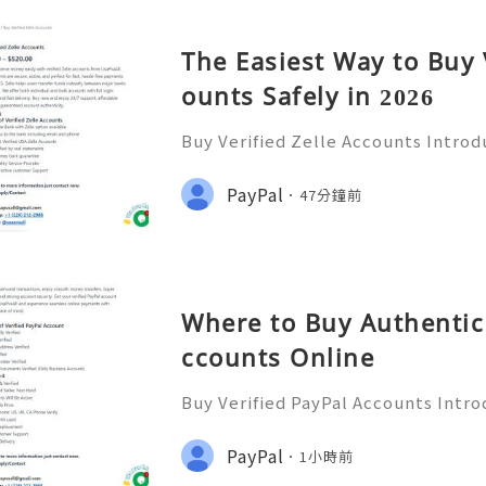
The Easiest Way to Buy 
ounts Safely in 2026
Buy Verified Zelle Accounts Introdu
nefits In today’s fast-paced digita
ways to transfer money has become
PayPal
47分鐘前
a popular payment ser
Where to Buy Authentic 
ccounts Online
Buy Verified PayPal Accounts Intro
y’s digital landscape, online tra
n than ever. PayPal stands out as o
PayPal
1小時前
ms for sending and recei