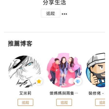
分享生活
追蹤
推薦博客
點滴
艾米莉
儍媽媽與兩隻小魔怪之家
追蹤
追蹤
追蹤