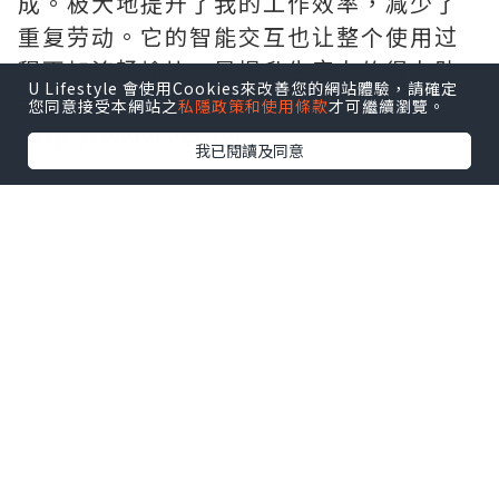
成。极大地提升了我的工作效率，减少了
重复劳动。它的智能交互也让整个使用过
程更加流畅愉快，是提升生产力的得力助
U Lifestyle 會使用Cookies來改善您的網站體驗，請確定
手。需要的拿去吧,官网
您同意接受本網站之
私隱政策和使用條款
才可繼續瀏覽。
http://www.vst.tw
我已閱讀及同意