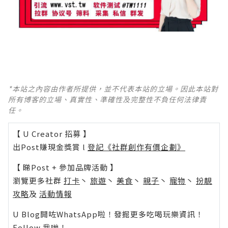
*本站之內容由作者所提供，並不代表本站的立場。因此本站對
所有博客的立場、真實性、準確性及完整性不負任何法律責
任。
【 U Creator 招募 】
出Post賺現金獎賞 l
登記《社群創作有價企劃》
【 睇Post + 參加品牌活動 】
瀏覽更多社群
打卡
丶
旅遊
丶
美食
丶
親子
丶
寵物
丶
扮靚
攻略
及
活動情報
U Blog開咗WhatsApp啦！發掘更多吃喝玩樂資訊！
Follow 我哋
！