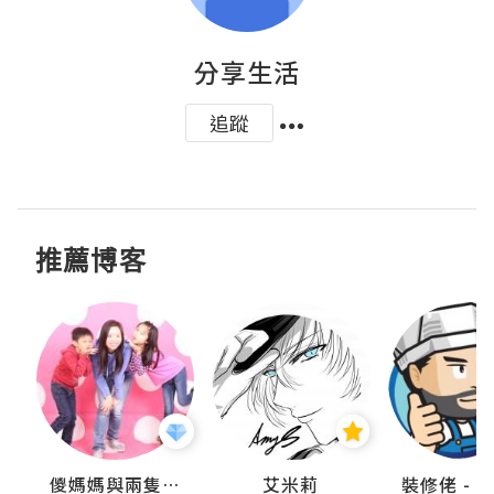
分享生活
追蹤
推薦博客
點滴
儍媽媽與兩隻小魔怪之家
艾米莉