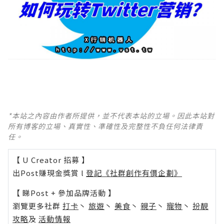
*本站之內容由作者所提供，並不代表本站的立場。因此本站對
所有博客的立場、真實性、準確性及完整性不負任何法律責
任。
【 U Creator 招募 】
出Post賺現金獎賞 l
登記《社群創作有價企劃》
【 睇Post + 參加品牌活動 】
瀏覽更多社群
打卡
丶
旅遊
丶
美食
丶
親子
丶
寵物
丶
扮靚
攻略
及
活動情報