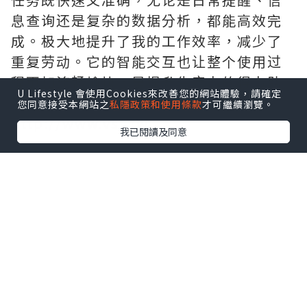
息查询还是复杂的数据分析，都能高效完
成。极大地提升了我的工作效率，减少了
重复劳动。它的智能交互也让整个使用过
程更加流畅愉快，是提升生产力的得力助
U Lifestyle 會使用Cookies來改善您的網站體驗，請確定
手。需要的拿去吧,官网
您同意接受本網站之
私隱政策和使用條款
才可繼續瀏覽。
http://www.vst.tw
我已閱讀及同意