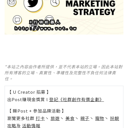
*本站之內容由作者所提供，並不代表本站的立場。因此本站對
所有博客的立場、真實性、準確性及完整性不負任何法律責
任。
【 U Creator 招募 】
出Post賺現金獎賞 l
登記《社群創作有價企劃》
【 睇Post + 參加品牌活動 】
瀏覽更多社群
打卡
丶
旅遊
丶
美食
丶
親子
丶
寵物
丶
扮靚
攻略
及
活動情報