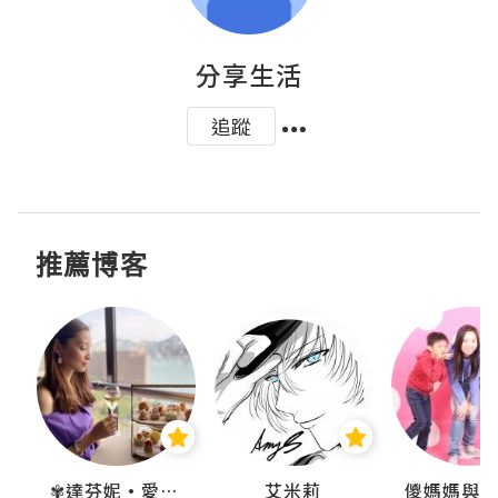
分享生活
追蹤
推薦博客
點滴
✾達芬妮•愛孩子•愛生活✾
艾米莉