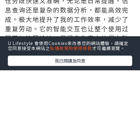
任务既快速又准确，无论是日常提醒、信
息查询还是复杂的数据分析，都能高效完
成。极大地提升了我的工作效率，减少了
重复劳动。它的智能交互也让整个使用过
程更加流畅愉快，是提升生产力的得力助
U Lifestyle 會使用Cookies來改善您的網站體驗，請確定
手。需要的拿去吧,官网
您同意接受本網站之
私隱政策和使用條款
才可繼續瀏覽。
http://www.vst.tw
我已閱讀及同意