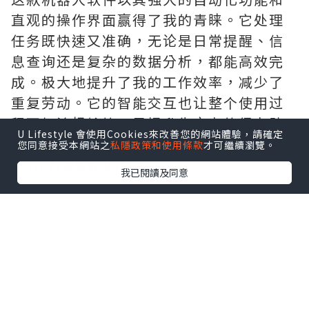
直观的操作界面赢得了我的青睐。它处理
任务既快速又准确，无论是日常提醒、信
息查询还是复杂的数据分析，都能高效完
成。极大地提升了我的工作效率，减少了
重复劳动。它的智能交互也让整个使用过
程更加流畅愉快，是提升生产力的得力助
U Lifestyle 會使用Cookies來改善您的網站體驗，請確定
手。需要的拿去吧,官网
您同意接受本網站之
私隱政策和使用條款
才可繼續瀏覽。
http://www.vst.tw
我已閱讀及同意