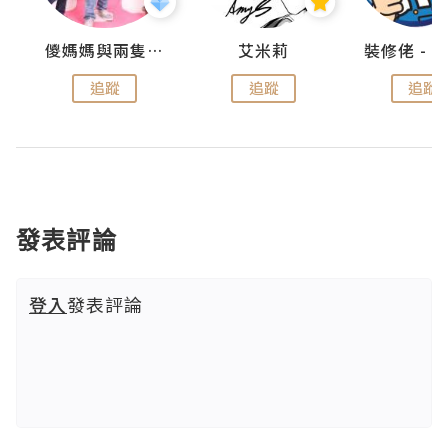
點滴
儍媽媽與兩隻小魔怪之家
艾米莉
追蹤
追蹤
追蹤
發表評論
登入
發表評論