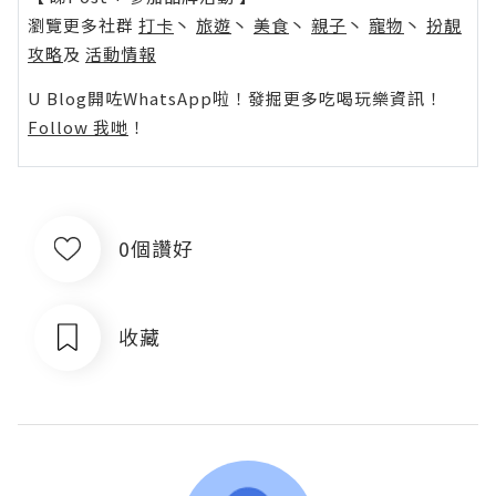
瀏覽更多社群
打卡
丶
旅遊
丶
美食
丶
親子
丶
寵物
丶
扮靚
攻略
及
活動情報
U Blog開咗WhatsApp啦！發掘更多吃喝玩樂資訊！
Follow 我哋
！
0個讚好
收藏