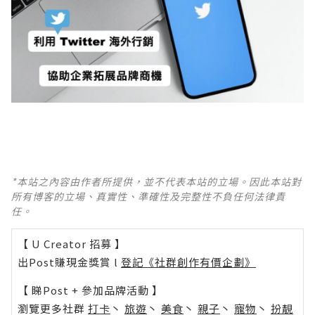
*本站之內容由作者所提供，並不代表本站的立場。因此本站對
所有博客的立場、真實性、準確性及完整性不負任何法律責
任。
【 U Creator 招募 】
出Post賺現金獎賞 l
登記《社群創作有價企劃》
【 睇Post + 參加品牌活動 】
瀏覽更多社群
打卡
丶
旅遊
丶
美食
丶
親子
丶
寵物
丶
扮靚