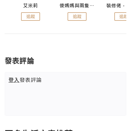
點滴
艾米莉
儍媽媽與兩隻小魔怪之家
追蹤
追蹤
追蹤
發表評論
登入
發表評論