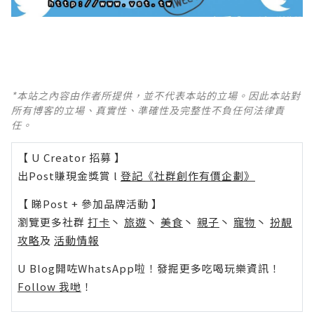
*本站之內容由作者所提供，並不代表本站的立場。因此本站對
所有博客的立場、真實性、準確性及完整性不負任何法律責
任。
【 U Creator 招募 】
出Post賺現金獎賞 l
登記《社群創作有價企劃》
【 睇Post + 參加品牌活動 】
瀏覽更多社群
打卡
丶
旅遊
丶
美食
丶
親子
丶
寵物
丶
扮靚
攻略
及
活動情報
U Blog開咗WhatsApp啦！發掘更多吃喝玩樂資訊！
Follow 我哋
！