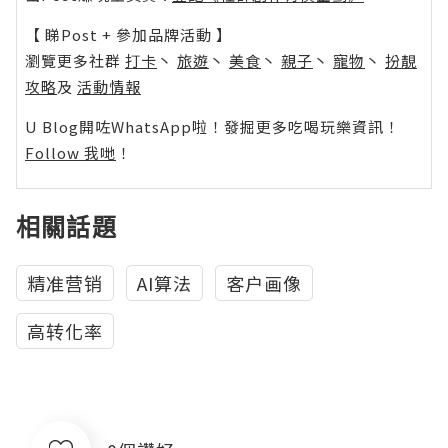
【 睇Post + 參加品牌活動 】
瀏覽更多社群
打卡
丶
旅遊
丶
美食
丶
親子
丶
寵物
丶
扮靚
攻略
及
活動情報
U Blog開咗WhatsApp啦！發掘更多吃喝玩樂資訊！
Follow 我哋
！
相關話題
精准营销
AI算法
客户画像
高转化率