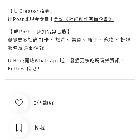
【 U Creator 招募 】
出Post賺現金獎賞 l
登記《社群創作有價企劃》
【 睇Post + 參加品牌活動 】
瀏覽更多社群
打卡
丶
旅遊
丶
美食
丶
親子
丶
寵物
丶
扮靚
攻略
及
活動情報
U Blog開咗WhatsApp啦！發掘更多吃喝玩樂資訊！
Follow 我哋
！
0個讚好
收藏