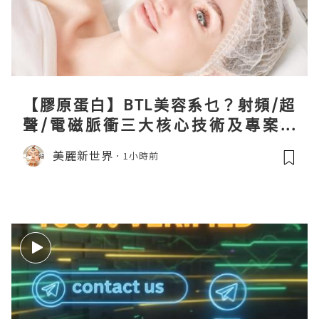
【膠原蛋白】BTL美容系乜？射頻/超
聲/電磁脈衝三大核心技術及專案盤
點！
美麗新世界
1小時前