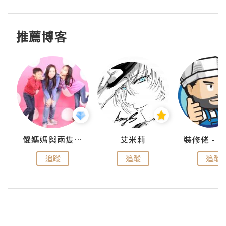
推薦博客
點滴
儍媽媽與兩隻小魔怪之家
艾米莉
追蹤
追蹤
追蹤