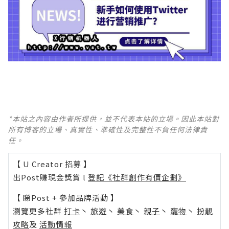
*本站之內容由作者所提供，並不代表本站的立場。因此本站對
所有博客的立場、真實性、準確性及完整性不負任何法律責
任。
【 U Creator 招募 】
出Post賺現金獎賞 l
登記《社群創作有價企劃》
【 睇Post + 參加品牌活動 】
瀏覽更多社群
打卡
丶
旅遊
丶
美食
丶
親子
丶
寵物
丶
扮靚
攻略
及
活動情報