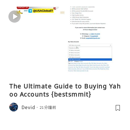
The Ultimate Guide to Buying Yah
oo Accounts {bestsmmit}
Devid
21分鐘前