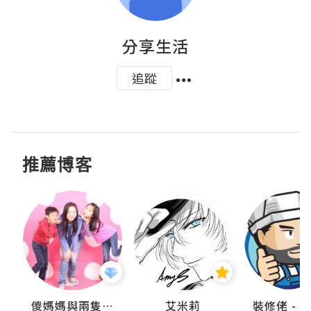
分享生活
追蹤
推薦博客
點滴
儍媽媽與兩隻小魔怪之家
艾米莉