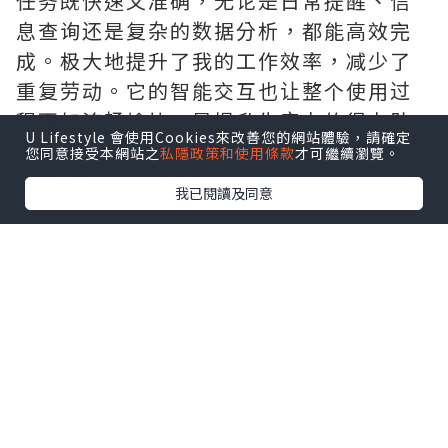
任务既快速又准确，无论是日常提醒、信
息查询还是复杂的数据分析，都能高效完
成。极大地提升了我的工作效率，减少了
重复劳动。它的智能交互也让整个使用过
程更加流畅愉快，是提升生产力的得力助
U Lifestyle 會使用Cookies來改善您的網站體驗，請確定
手。需要的拿去吧,官网
您同意接受本網站之
私隱政策和使用條款
才可繼續瀏覽。
http://www.vst.tw
我已閱讀及同意