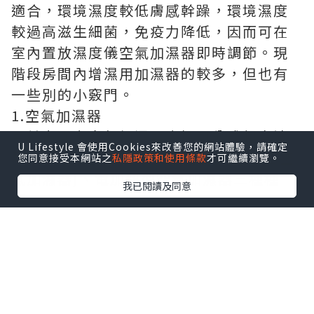
適合，環境濕度較低膚感幹躁，環境濕度
較過高滋生細菌，免疫力降低，因而可在
室內置放濕度儀空氣加濕器即時調節。現
階段房間內增濕用加濕器的較多，但也有
一些別的小竅門。
1.空氣加濕器
目前市面上空氣加濕器大概可分成超音波
U Lifestyle 會使用Cookies來改善您的網站體驗，請確定
型
空氣加濕器
、冷蒸氣空氣加濕器(離心空
您同意接受本網站之
私隱政策和使用條款
才可繼續瀏覽。
氣加濕器)、電加熱型空氣加濕器三種種
我已閱讀及同意
類。
超音波式空氣加濕器是市面上最常見的空
氣加濕器
超音波式空氣加濕器：目的是運用超音波
轉換器造成小雨滴構成涼水霧。價錢比較
劃算，增濕高效率。一般提議礦泉水，不