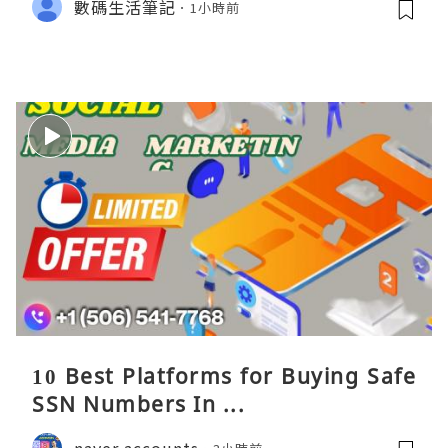
數碼生活筆記
1小時前
10 Best Platforms for Buying Safe
SSN Numbers In ...
naver accounts