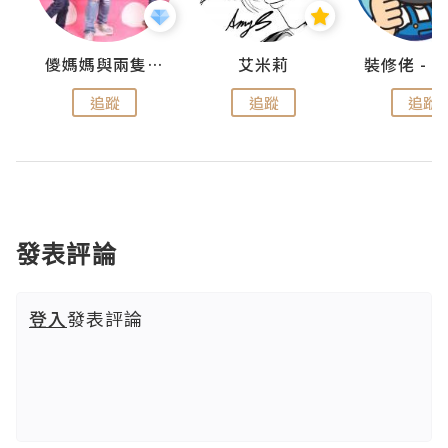
點滴
儍媽媽與兩隻小魔怪之家
艾米莉
追蹤
追蹤
追蹤
發表評論
登入
發表評論