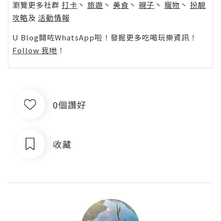
瀏覽更多社群
打卡
丶
旅遊
丶
美食
丶
親子
丶
寵物
丶
扮靚
攻略
及
活動情報
U Blog開咗WhatsApp啦！發掘更多吃喝玩樂資訊！
Follow 我哋
！
0個讚好
收藏