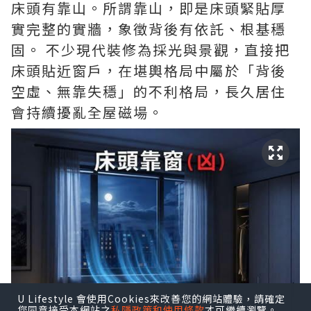
床頭有靠山
。所謂靠山，即是床頭緊貼厚
實完整的實牆，象徵背後有依託、根基穩
固。 不少現代裝修為採光與景觀，直接把
床頭貼近窗戶，在堪輿格局中屬於「背後
空虛、無靠失穩」的不利格局，長久居住
會持續擾亂全屋磁場。
U Lifestyle 會使用Cookies來改善您的網站體驗，請確定
您同意接受本網站之
私隱政策和使用條款
才可繼續瀏覽。