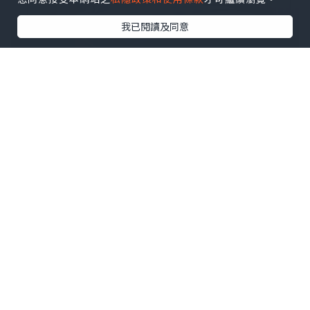
我已閱讀及同意
格局底層邏輯：窗為動氣虛
位，擾亂安眠元氣
窗戶是住宅內外氣流交換的通道，常年冷
熱空氣交替流動，屬於風水裡典型的
「虛、動」之位。香港風水師陳法齊師傅
解釋，人入睡時元氣最為薄弱、防護力最
低，若床頭直貼窗戶，頭部長時間直面流