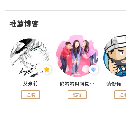
推薦博客
點滴
艾米莉
儍媽媽與兩隻小魔怪之家
追蹤
追蹤
追蹤