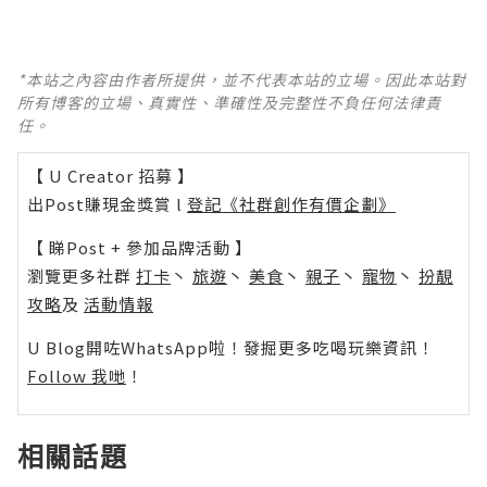
*本站之內容由作者所提供，並不代表本站的立場。因此本站對
所有博客的立場、真實性、準確性及完整性不負任何法律責
任。
【 U Creator 招募 】
出Post賺現金獎賞 l
登記《社群創作有價企劃》
【 睇Post + 參加品牌活動 】
瀏覽更多社群
打卡
丶
旅遊
丶
美食
丶
親子
丶
寵物
丶
扮靚
攻略
及
活動情報
U Blog開咗WhatsApp啦！發掘更多吃喝玩樂資訊！
Follow 我哋
！
相關話題