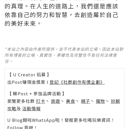
的真理。在人生的道路上，我們還是應該
依靠自己的努力和智慧，去創造屬於自己
的美好未來。
*本站之內容由作者所提供，並不代表本站的立場。因此本站對
所有博客的立場、真實性、準確性及完整性不負任何法律責
任。
【 U Creator 招募 】
出Post賺現金獎賞 l
登記《社群創作有價企劃》
【 睇Post + 參加品牌活動 】
瀏覽更多社群
打卡
丶
旅遊
丶
美食
丶
親子
丶
寵物
丶
扮靚
攻略
及
活動情報
U Blog開咗WhatsApp啦！發掘更多吃喝玩樂資訊！
Follow 我哋
！