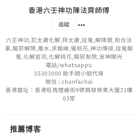
香港六壬神功陳法齊師傅
追蹤
六壬神功,犯太歲化解,拜太歲,捉鬼,解降頭,和合法
事,驅邪解降,風水,求姻緣,催桃花,神功傳授,捉鬼驅
鬼,化解官司,化解桃花,驅邪制煞,安神開光

電話/whatsapps:

55303000 助手趙小姐代接

微信 : chanfachai

香港舘址：香港旺角煙廠街9號興發商業大廈21樓
推薦博客