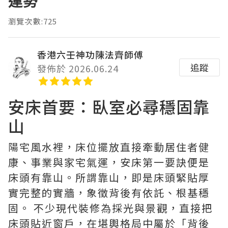
運勢
瀏覽次數:725
香港六壬神功陳法齊師傅
追蹤
發佈於 2026.06.24
安床首要：臥室必尋穩固靠
山
陽宅風水裡，床位擺放直接牽動居住者健
康、事業與家宅氣運，安床第一要訣便是
床頭有靠山
。所謂靠山，即是床頭緊貼厚
實完整的實牆，象徵背後有依託、根基穩
固。 不少現代裝修為採光與景觀，直接把
床頭貼近窗戶，在堪輿格局中屬於「背後