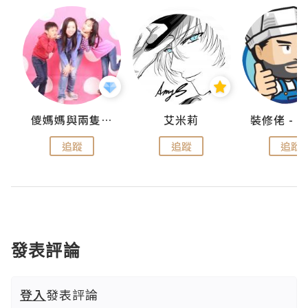
點滴
儍媽媽與兩隻小魔怪之家
艾米莉
追蹤
追蹤
追蹤
發表評論
登入
發表評論