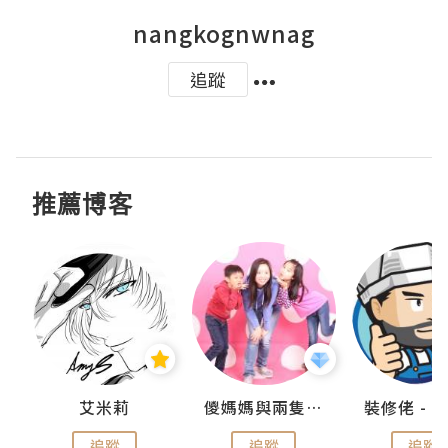
nangkognwnag
追蹤
推薦博客
點滴
艾米莉
儍媽媽與兩隻小魔怪之家
追蹤
追蹤
追蹤