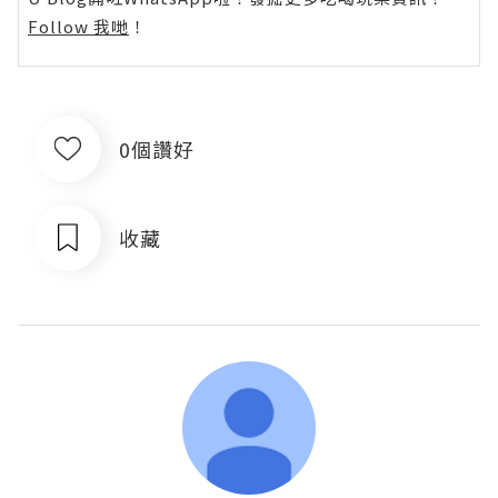
Follow 我哋
！
0個讚好
收藏