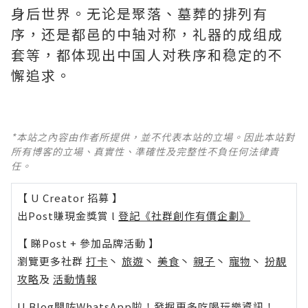
身后世界。无论是聚落、墓葬的排列有
序，还是都邑的中轴对称，礼器的成组成
套等，都体现出中国人对秩序和稳定的不
懈追求。
*本站之內容由作者所提供，並不代表本站的立場。因此本站對
所有博客的立場、真實性、準確性及完整性不負任何法律責
任。
【 U Creator 招募 】
出Post賺現金獎賞 l
登記《社群創作有價企劃》
【 睇Post + 參加品牌活動 】
瀏覽更多社群
打卡
丶
旅遊
丶
美食
丶
親子
丶
寵物
丶
扮靚
攻略
及
活動情報
U Blog開咗WhatsApp啦！發掘更多吃喝玩樂資訊！