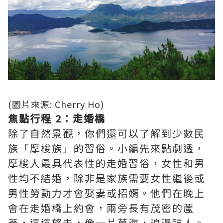
(圖片來源: Cherry Ho)
焦點行程 2：走婚橋
除了自然景觀，你們還可以了解到少數民
族「
摩梭族」的習俗。小編先來點劇透，
摩梭人最具代表性的走婚習俗，女性和男
性均不結婚，除非是家族需要女性繼後或
男性勞動力才會娶妻或招婿。他們在晚上
會在走婚橋上約會，兩旁長有茂密的蘆
葦，遠遠望去，像一片草海，浪漫醉人。