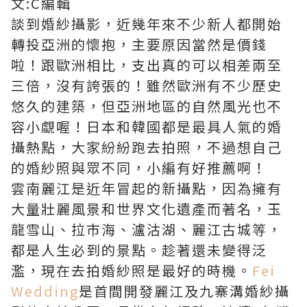
文:C編輯
談到婚紗攝影，近幾年來不少新人都開始
轉投亞洲的懷抱，主要原因當然是價錢
啦！跟歐洲相比，支出真的可以相差兩至
三倍，沒有誇張的！雖然歐洲有不少歷史
悠久的建築，但亞洲地區的自然風光也不
容小覷喔！日本和韓國都是最具人氣的婚
攝熱點，大家紛紛跑去拍照，不過想自己
的婚紗照與眾不同，小編有好推薦啊！
雲南麗江是近年冒起的新攝點，因為擁有
大量壯麗風景和世界文化遺產而著名，玉
龍雪山、拉市海、瀘沽湖、麗江古城等，
都是人生必到的景點。趁著還未變得泛
濫，現在去拍婚紗照是最好的時機。
Fei
Wedding
是首間開發麗江及九寨溝婚紗攝