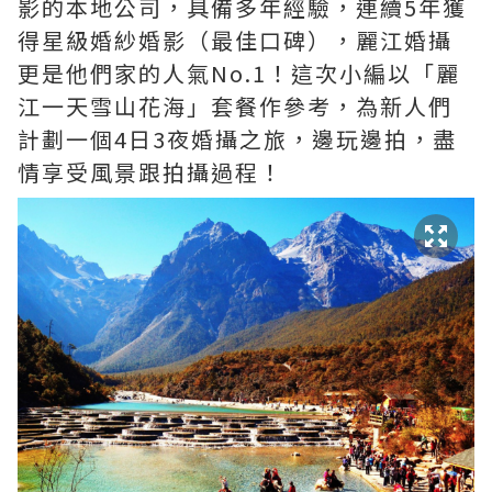
影的本地公司，具備多年經驗，連續5年獲
得星級婚紗婚影（最佳口碑），麗江婚攝
更是他們家的人氣No.1！這次小編以「麗
江一天雪山花海」套餐作參考，為新人們
計劃一個4日3夜婚攝之旅，邊玩邊拍，盡
情享受風景跟拍攝過程！