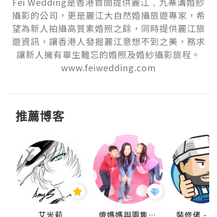
Fei Wedding是香港首間提供麗江﹑九寨溝婚紗
攝影的公司，更是麗江大自然婚攝旅遊專家，希
望為新人拍攝高質素婚照之餘，同時提供麗江旅
遊資訊，讓香港人發掘麗江意想不到之美，務求
讓新人擁有畢生難忘的婚照及婚紗攝影旅程。

www.feiwedding.com
推薦博客
點滴
艾米莉
儍媽媽與兩隻小魔怪之家