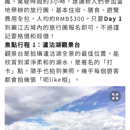
離，駕駛時間約3小時，建議新人們參加當
地舉辦的旅行團，基本住宿、膳食、遊覽
費用全包，人均約RMB$300。只要
Day 1
到
麗江古城內的旅行團報名即可，不過謹
記要格價和殺價！
焦點行程 1：瀘沽湖觀景台
觀景台是拍攝瀘沽湖全景的最佳位置，能
欣賞到
潔淨柔和的湖水，是著名的「打
卡」點，隨手也拍到美照，幾乎每個遊客
都會拍幾張「呃like相」。