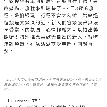
午餐後會乘車回到麗江古城自行解散，這
趟婚攝之旅就來到尾聲了。4日3夜的旅
程，邊拍邊玩，行程不會太匆忙
，始終過
程總是太緊湊的話，新人們會緊張得無法
享受當下的氛圍，
心情輕鬆才可以拍出美
照嘛！特別推薦喜歡大自然的新人，暫時
遠離煩囂，在瀘沽湖享受寧靜，回歸自
然。
*本站之內容由作者所提供，並不代表本站的立場。因此本站對
所有博客的立場、真實性、準確性及完整性不負任何法律責
任。
【 U Creator 招募 】
出Post賺現金獎賞 l
登記《社群創作有價企劃》