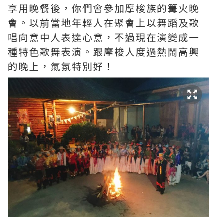
享用晚餐後，你們會參加
摩梭族的
篝火晚
會。以前當地年輕人在聚會上以舞蹈及歌
唱向意中人表達心意，不過現在演變成一
種特色歌舞表演。跟
摩梭人度過熱鬧高興
的晚上，氣氛特別好！