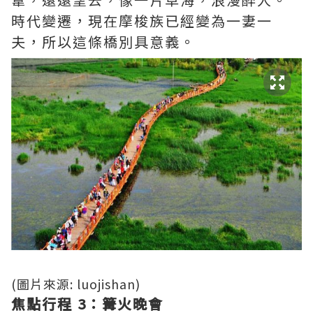
時代變
遷，現在
摩梭族已經變為一
妻一
夫，所以這條橋別具意義。
(圖片來源: luojishan)
焦點行程 3：篝火晚會