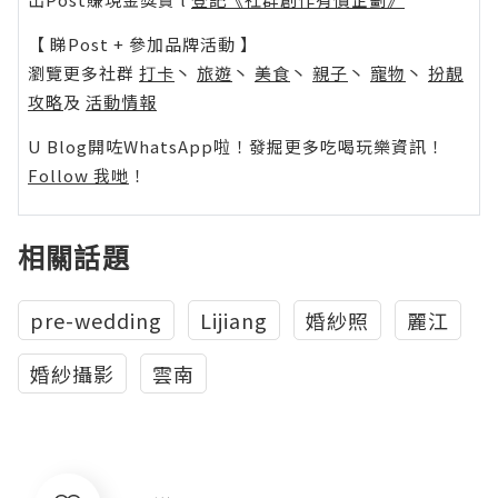
【 睇Post + 參加品牌活動 】
瀏覽更多社群
打卡
丶
旅遊
丶
美食
丶
親子
丶
寵物
丶
扮靚
攻略
及
活動情報
U Blog開咗WhatsApp啦！發掘更多吃喝玩樂資訊！
Follow 我哋
！
相關話題
pre-wedding
Lijiang
婚紗照
麗江
婚紗攝影
雲南