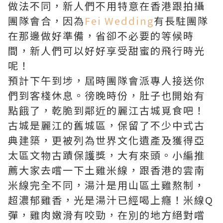
做法不同，新人們不用特意在香港跟拍攝
團隊會合，因為
Fei Wedding
有長駐團隊
在那邊做好準備，省卻不必要的等候時
間，新人們可以好好享受甜蜜的飛行時光
呢！
預計下午到埗，屆時團隊會派專人接送你
們到客棧休息。徬晚時份，肚子也開始有
點餓了，乾脆到鄰近的麗江古城覓食吧！
古城是麗江的舊城區，保留了不少中式古
典建築，更被列為世界文化遺產及獲得亞
太區文物古蹟保護獎，大有來頭。小編推
薦大家去嚐一下土雞米線，跟香港的雲南
米線完全不同，湯汁是用山區土雞熬制，
超濃郁雞香，光是湯汁已經喝上癮！米線Q
彈，雞肉嫩滑有咬勁，在別的地方絕對嚐