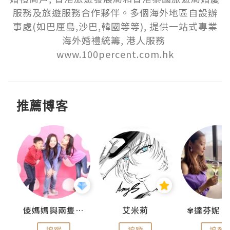
服務及旅遊服務合作夥伴。多個海外地區自設辦
事處(如巴厘島,沙巴,韓國等等), 提供一站式專業
海外婚禮統籌, 港人服務 
www.100percent.com.hk
推薦博客
點滴
儍媽媽與兩隻小魔怪之家
艾米莉
追蹤
追蹤
追蹤