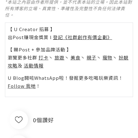
*本站之內容由作者所提供，並不代表本站的立場。因此本站對
所有博客的立場、真實性、準確性及完整性不負任何法律責
任。
【 U Creator 招募 】
出Post賺現金獎賞 l
登記《社群創作有價企劃》
【 睇Post + 參加品牌活動 】
瀏覽更多社群
打卡
丶
旅遊
丶
美食
丶
親子
丶
寵物
丶
扮靚
攻略
及
活動情報
U Blog開咗WhatsApp啦！發掘更多吃喝玩樂資訊！
Follow 我哋
！
0個讚好