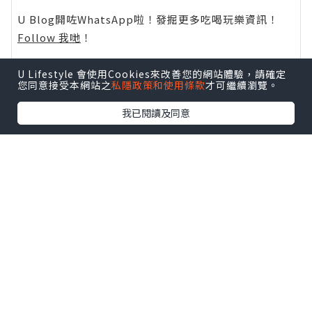
U Blog開咗WhatsApp啦！發掘更多吃喝玩樂資訊！
Follow 我哋
！
U Lifestyle 會使用Cookies來改善您的網站體驗，請確定
相關話題
您同意接受本網站之
私隱政策和使用條款
才可繼續瀏覽。
我已閱讀及同意
overseas wedding
海外婚禮
Wedding
婚禮
0個讚好
收藏