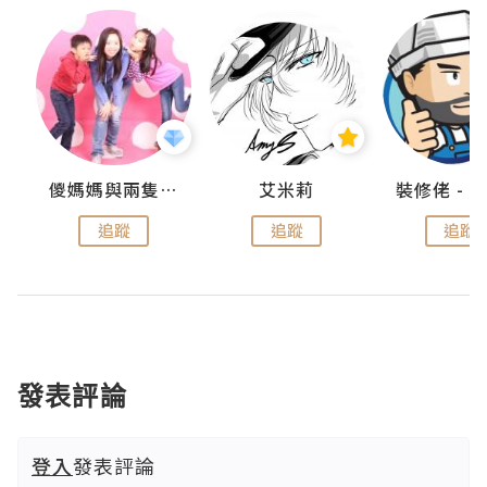
點滴
儍媽媽與兩隻小魔怪之家
艾米莉
追蹤
追蹤
追蹤
發表評論
登入
發表評論