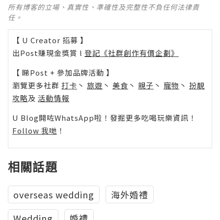
所有博客的立場、真實性、準確性及完整性不負任何法律責
任。
【 U Creator 招募 】
出Post賺現金獎賞 l
登記《社群創作有價企劃》
【 睇Post + 參加品牌活動 】
瀏覽更多社群
打卡
丶
旅遊
丶
美食
丶
親子
丶
寵物
丶
扮靚
攻略
及
活動情報
U Blog開咗WhatsApp啦！發掘更多吃喝玩樂資訊！
Follow 我哋
！
相關話題
overseas wedding
海外婚禮
Wedding
婚禮