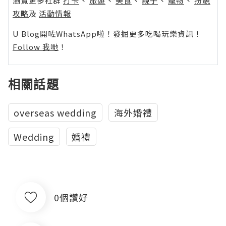
瀏覽更多社群
打卡
丶
旅遊
丶
美食
丶
親子
丶
寵物
丶
扮靚
攻略
及
活動情報
U Blog開咗WhatsApp啦！發掘更多吃喝玩樂資訊！
Follow 我哋
！
相關話題
overseas wedding
海外婚禮
Wedding
婚禮
0個讚好