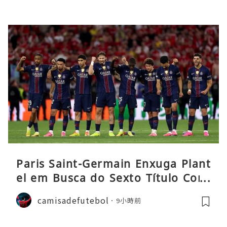
Paris Saint-Germain Enxuga Plant
el em Busca do Sexto Título Cons
ecutivo da Liga
camisadefutebol
9小時前