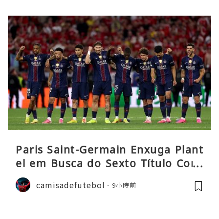
Paris Saint-Germain Enxuga Plant
el em Busca do Sexto Título Cons
ecutivo da Liga
camisadefutebol
9小時前