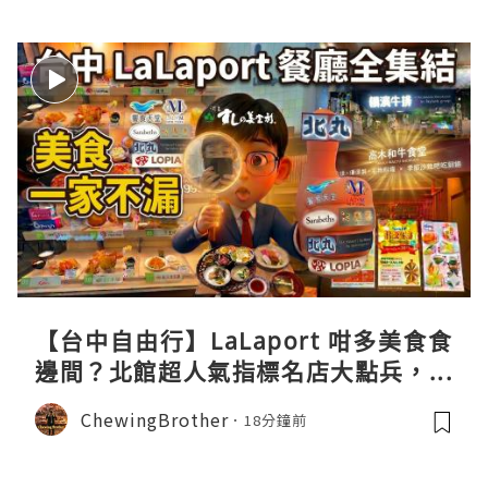
【台中自由行】LaLaport 咁多美食食
邊間？北館超人氣指標名店大點兵，深
度實測日本直送「北丸」職人料理與南
ChewingBrother
18分鐘前
館 LOPIA 超市神級熟食區！