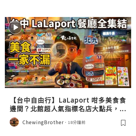
【台中自由行】LaLaport 咁多美食食
邊間？北館超人氣指標名店大點兵，深
度實測日本直送「北丸」職人料理與南
ChewingBrother
18分鐘前
館 LOPIA 超市神級熟食區！