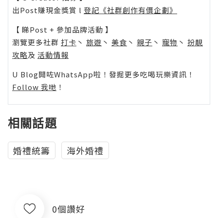
出Post賺現金獎賞 l
登記《社群創作有價企劃》
【 睇Post + 參加品牌活動 】
瀏覽更多社群
打卡
丶
旅遊
丶
美食
丶
親子
丶
寵物
丶
扮靚
攻略
及
活動情報
U Blog開咗WhatsApp啦！發掘更多吃喝玩樂資訊！
Follow 我哋
！
相關話題
婚禮統籌
海外婚禮
0個讚好