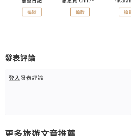
urnal
魚堅日記
思思賢 ChillMyBabe
rikala
追蹤
追蹤
追蹤
發表評論
登入
發表評論
更多旅遊文章推薦