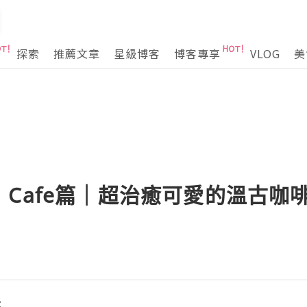
探索
推薦文章
星級博客
博客專享
VLOG
美
Cafe篇｜超治癒可愛的溫古咖
幸