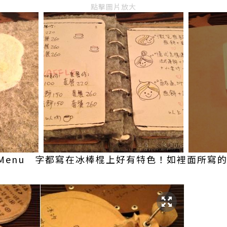
點擊圖片放大
Menu 字都寫在冰棒棍上好有特色！如裡面所寫