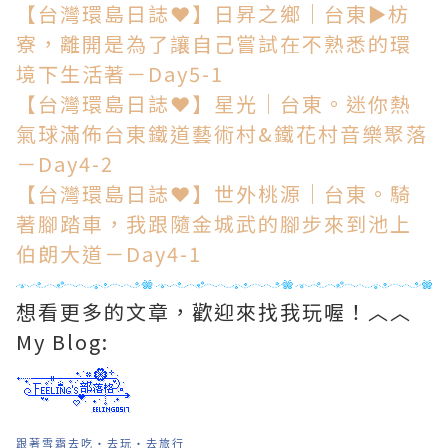
【台灣環島日誌❤】日昇之鄉｜台東►枋
寮，離開是為了讓自己嘗試在不熟悉的環
境下生活著－Day5-1
【台灣環島日誌❤】星光｜台東。迷你熱
氣球滿佈台東鐵道藝術村&鐵花村音樂聚落
－Day4-2
【台灣環島日誌❤】世外桃源｜台東。騎
著腳踏車，我跟隨金城武的腳步來到池上
伯朗大道－Day4-1
想看更多的文章，歡迎來找我玩喔！︿︿
My Blog:
跟著雪霜去吃‧去玩‧去旅行