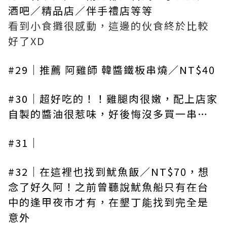
酒吧／精品店／伴手禮店等等
看到小食攤很感動，這邊的伙食終於比較
好了XD
#29｜推薦 阿雞師 韓醬鐵板串燒／NT$40
#30｜超好吃的！！雞腿肉很嫩，配上店家
自製的醬油很惹味，好後悔沒多買一串…
#31｜
#32｜在這裡也找到魷魚飯／NT$70，想
念了好久阿！之前曾聽說魷魚船只有在台
中的逢甲夜市才有，在墾丁能找到完全是
意外