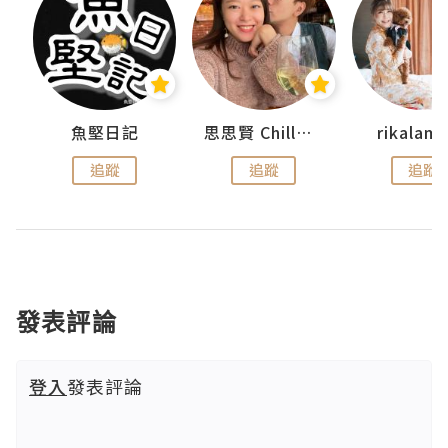
urnal
魚堅日記
思思賢 ChillMyBabe
rikala
追蹤
追蹤
追蹤
發表評論
登入
發表評論