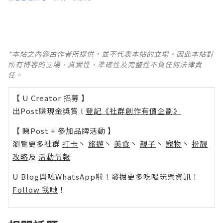
*本站之內容由作者所提供，並不代表本站的立場。因此本站對
所有博客的立場、真實性、準確性及完整性不負任何法律責
任。
【 U Creator 招募 】
出Post賺現金獎賞 l
登記《社群創作有價企劃》
【 睇Post + 參加品牌活動 】
瀏覽更多社群
打卡
丶
旅遊
丶
美食
丶
親子
丶
寵物
丶
扮靚
攻略
及
活動情報
U Blog開咗WhatsApp啦！發掘更多吃喝玩樂資訊！
Follow 我哋
！