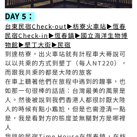
DAY 5：
台東民宿Check-out►枋寮火車站►恆春
民宿Check-in►恆春鎮►國立海洋生物博
物館►墾丁大街►民宿
到達枋寮，出火車站就有計程車大哥說可
以以共乘的方式到墾丁（每人NT220），
而跟我共乘的都是大陸的旅客
在車上聽著他們在旅程中遇到的趣事，也
如那一句很棒的話語：台灣最美的風景是
人。然後被說到我們香港人都很討厭大陸
人的時候有點小尷尬，但是也需澄清一點
是，我是看對方的態度並無關對方是哪裡
人
我挑的民宿Time House在恆春鎮，在枋