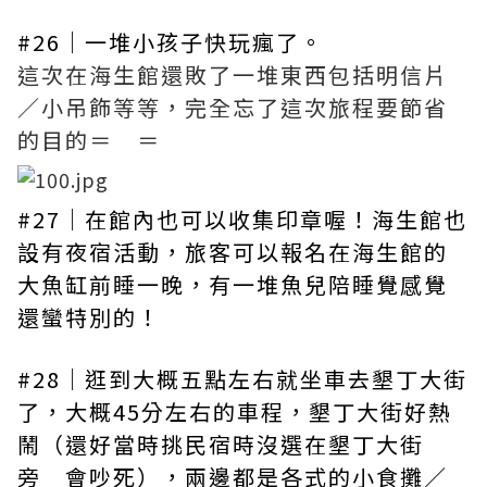
#26｜一堆小孩子快玩瘋了。
這次在海生館還敗了一堆東西包括明信片
／小吊飾等等，完全忘了這次旅程要節省
的目的＝ ＝
#27｜在館內也可以收集印章喔！海生館也
設有夜宿活動，旅客可以報名在海生館的
大魚缸前睡一晚，有一堆魚兒陪睡覺感覺
還蠻特別的！
#28｜逛到大概五點左右就坐車去墾丁大街
了，大概45分左右的車程，墾丁大街好熱
鬧（還好當時挑民宿時沒選在墾丁大街
旁 會吵死），兩邊都是各式的小食攤／