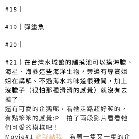
#18｜
#19｜彈塗魚
#20｜
#21｜在台灣水域館的觸摸池可以摸海膽、
海星、海蔘這些海洋生物，旁邊有導賞姐
姐在講解。不過海水的味道很難聞，加上
沒膽子（很怕那種滑滑的感覺）就沒有去
摸了
還有可愛的企鵝呢，看牠走路超好笑的，
有點笨笨的感覺:P 拍了兩段影片看看牠
們可愛的模樣吧！
Movie#1
點我點我
看著一隻又一隻的企