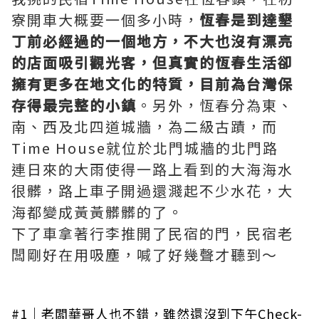
寮開車大概要一個多小時，
恆春是到達墾
丁前必經過的一個地方，不大也沒有漂亮
的店面吸引觀光客，但真實的恆春生活卻
擁有更多在地文化的特質，目前為台灣保
存得最完整的小鎮
。另外，恆春分為東、
南、西及北四道城牆，為二級古蹟，而
Time House就位於北門城牆的北門路
連日來的大雨使得一路上看到的大海海水
很髒，路上車子開過還濺起不少水花，大
海都變成黃黃髒髒的了。
下了車拿著行李推開了民宿的門，民宿老
闆剛好在用吸塵，喊了好幾聲才聽到～
#1｜老闆華哥人也不錯，雖然還沒到下午Check-