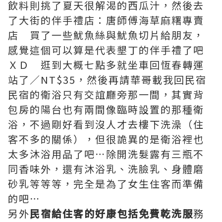
飲料則挑了夏天很解渴的西瓜汁，然後去
了大街的伴手禮店：唐師傅海草麻糬專賣
店 買了一些魷魚絲與魷魚切片給朋友，
感覺這個可以算是代表墾丁的伴手禮了吧
ＸＤ 逛到大概七點多就坐車回恆春轉運
站了／NT$35，然後再請華哥載我回民宿
民宿的衛浴只有交誼廳旁那一間，其實背
包房的陽台也有兩間像臨時設置的那種衛
浴，不過剛好看到沒人才去樓下洗澡（住
客不多的關係），但很詭異的是衛浴裡也
太多沐浴用品了吧⋯除開洗髮露有三瓶不
同香味外，還有沐浴乳、洗臉乳、身體磨
砂乳等等等，完全是為了女生住客而準備
的吧⋯
另外
民宿給住客的好康包括免費乾洗服
務