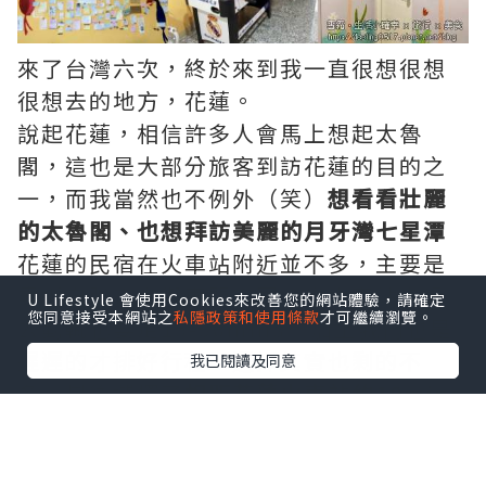
來了台灣六次，終於來到我一直很想很想
很想去的地方，花蓮。
說起花蓮，相信許多人會馬上想起太魯
閣，這也是大部分旅客到訪花蓮的目的之
一，而我當然也不例外（笑）
想看看壯麗
的太魯閣、也想拜訪美麗的月牙灣七星潭
花蓮的民宿在火車站附近並不多，主要是
靠近自強夜市與東門商圈，從火車站走過
U Lifestyle 會使用Cookies來改善您的網站體驗，請確定
您同意接受本網站之
私隱政策和使用條款
才可繼續瀏覽。
去動輒也要走15-30mins，加上我們也是
遲遲的才排好行程，選擇其實也剩的不
我已閱讀及同意
多，最後選擇了
相距花蓮火車站約10mins
步行行程的民宿『島國熊貓青年民宿
Taiwan Panda Hostel』
，主要是考慮