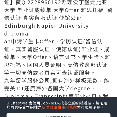
证】薇Q 2228960192办理爱丁堡龙比亚
大学 毕业证成绩单 大学Offer 雅思托福 留
信认证 真实留服认证 使馆公证
Edinburgh Napier University
diploma
aa申请学生卡Offer、学历认证(留信认
证、真实留服认证、使馆认证)毕业证、成
绩单、大学Offer、语言证书、学生卡、雅
思托福、回国人员证明、高仿教育部认证
等一切高仿或者真实可查认证服务。
九年留学服务公司,拥有海外样板无数，能
完美1:1还原海外各国大学degree、
Diploma、Transcripts等毕业材料。我
们每天都在更新海外文凭的样板，以求所
U Lifestyle 會使用Cookies來改善您的網站體驗，請確定
您同意接受本網站之
私隱政策和使用條款
才可繼續瀏覽。
有同学都能享受到完美的品质服务。