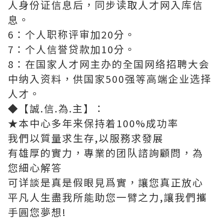
人身份证信息后，同步读取人才网入库信
息。
6：个人职称评审加20分。
7：个人信誉贷款加10分。
8：在国家人才网主办的全国网络招聘大会
中纳入资料，供国家500强等高端企业选择
人才。
◆【誠.信.為.主】：
★本中心多年来保持着100%成功率
我們以質量求生存,以服務求發展
有雄厚的實力，專業的团队諮詢顧問，為
您細心解答
可详談是真是假眼見爲實，讓您真正放心
平凡人生盡我所能助您一臂之力,讓我們攜
手圓您夢想!