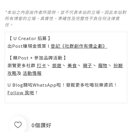
*本站之內容由作者所提供，並不代表本站的立場。因此本站對
所有博客的立場、真實性、準確性及完整性不負任何法律責
任。
【 U Creator 招募 】
出Post賺現金獎賞 l
登記《社群創作有價企劃》
【 睇Post + 參加品牌活動 】
瀏覽更多社群
打卡
丶
旅遊
丶
美食
丶
親子
丶
寵物
丶
扮靚
攻略
及
活動情報
U Blog開咗WhatsApp啦！發掘更多吃喝玩樂資訊！
Follow 我哋
！
0個讚好