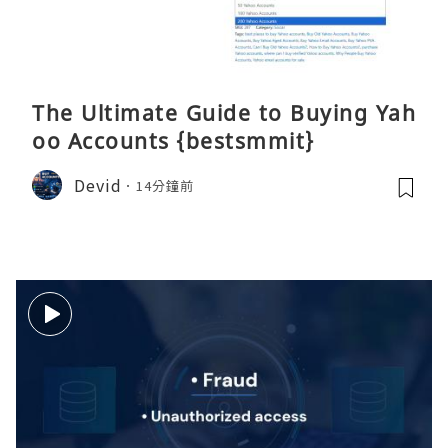
The Ultimate Guide to Buying Yah
oo Accounts {bestsmmit}
Devid
14分鐘前