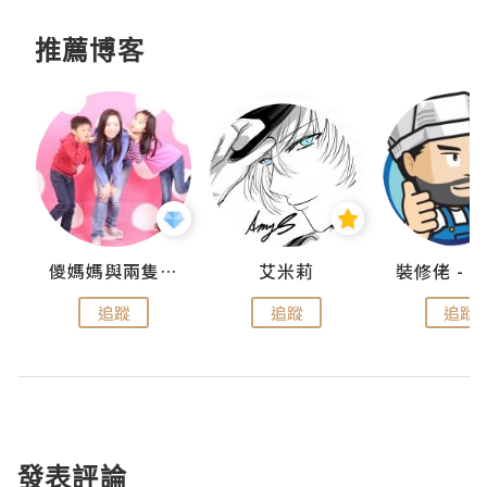
推薦博客
點滴
儍媽媽與兩隻小魔怪之家
艾米莉
追蹤
追蹤
追蹤
發表評論