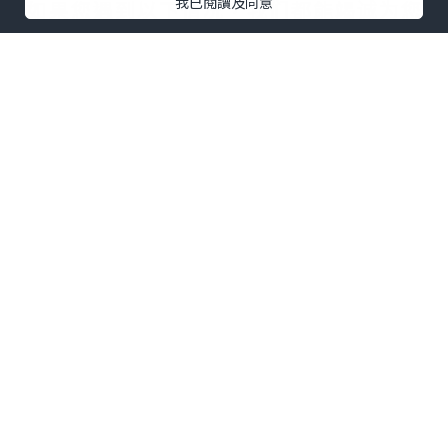
我已閱讀及同意
*如果您遇到以下情况，我们都能竭诚为您
服务：
事业单位要求必须办理或者回国马上就要
找工作的；
因回国时间过长，不清楚流程、材料该如
何准备甚至忘记办理的；
或者面对父母的压力希望尽快拿到文凭和
在校期间，因为各种原因未能顺利拿到官
方毕业证等等问题都可以您解决。
--------我们是挂科和未毕业同学们的福
音，我们是实体公司，精益求精的工艺！--
-----
真实留信认证的作用(私企，外企，荣誉的
见证):
1：该专业认证可证明留学生真实留学身