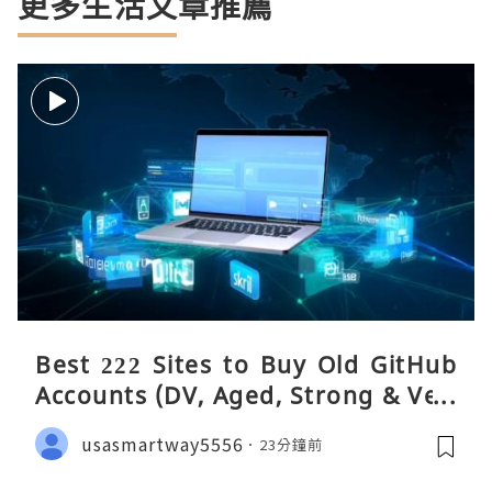
更多生活文章推薦
Best 222 Sites to Buy Old GitHub
Accounts (DV, Aged, Strong & Veri
fied)
usasmartway5556
23分鐘前