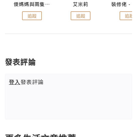
點滴
儍媽媽與兩隻小魔怪之家
艾米莉
追蹤
追蹤
追蹤
發表評論
登入
發表評論