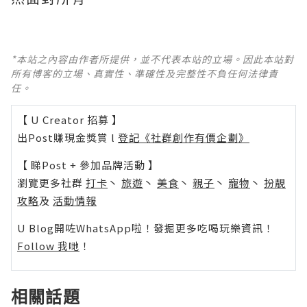
*本站之內容由作者所提供，並不代表本站的立場。因此本站對
所有博客的立場、真實性、準確性及完整性不負任何法律責
任。
【 U Creator 招募 】
出Post賺現金獎賞 l
登記《社群創作有價企劃》
【 睇Post + 參加品牌活動 】
瀏覽更多社群
打卡
丶
旅遊
丶
美食
丶
親子
丶
寵物
丶
扮靚
攻略
及
活動情報
U Blog開咗WhatsApp啦！發掘更多吃喝玩樂資訊！
Follow 我哋
！
相關話題