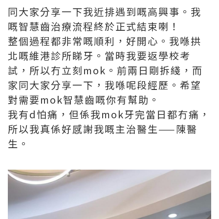
同大家分享一下我近排遇到嘅高興事。我
嘅智慧齒治療流程終於正式結束喇！
整個過程都非常嘅順利，好開心。我喺拱
北嘅維港診所睇牙。當時我要返學校考
試，所以冇立刻mok。前兩日剛拆綫，而
家同大家分享一下，我喺呢段經歷。希望
對需要mok智慧齒嘅你有幫助。
我有d怕痛，但係我mok牙完當日都冇痛，
所以我真係好感謝我嘅主治醫生——陳醫
生。