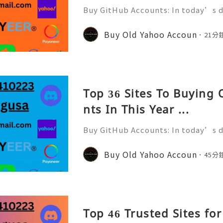
Buy GitHub Accounts: In today’s d
velopment and online collaborati
n ever. GitHub has become one of 
Buy Old Yahoo Accoun
21分
forms for developers, compa
Top 36 Sites To Buying
nts In This Year ...
Buy GitHub Accounts: In today’s d
velopment and online collaborati
n ever. GitHub has become one of 
Buy Old Yahoo Accoun
45分
forms for developers, compa
Top 46 Trusted Sites fo