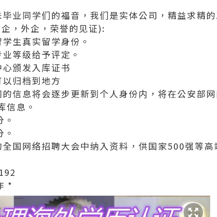
科和未毕业同学们的福音，我们是实体公司，精益求精的工艺
企，外企，荣誉的见证):
留学生真实留学身份。
专业等级给予评定。
中心颁发入库证书
可以归档到地方
网的信息将会逐步更新到个人身份内，将在公安部网
库信息。
分。
分。
的全国网络招聘大会中纳入资料，供国家500强等
192
 *