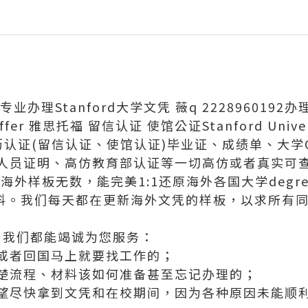
业办理Stanford大学文凭 薇q 222896019
r 雅思托福 留信认证 使馆公证Stanford Universi
学历认证(留信认证、使馆认证)毕业证、成绩单、大学O
人员证明、高仿教育部认证等一切高仿或者真实可
外样板无数，能完美1:1还原海外各国大学degree
等毕业材料。我们每天都在更新海外文凭的样板，以求所
，我们都能竭诚为您服务：
或者回国马上就要找工作的；
楚流程、材料该如何准备甚至忘记办理的；
望尽快拿到文凭和在校期间，因为各种原因未能顺