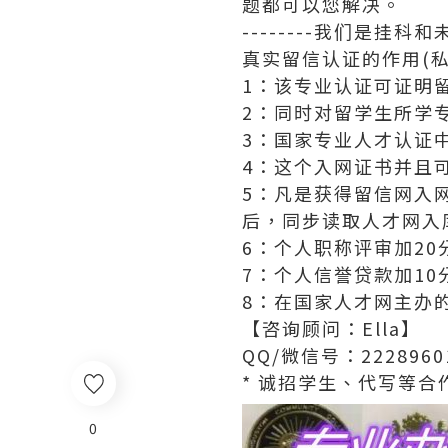
题都可以您解决。
--------我们是挂
真实留信认证的作用(私
1：该专业认证可证明
2：同时对留学生所学
3：国家专业人才认证
4：这个入网证书并且
5：凡是获得留信网入
后，同步读取人才网入
6：个人职称评审加20
7：个人信誉贷款加10
8：在国家人才网主办
【咨询顾问：Ella】
QQ/微信号：2228960
* 诚招学生、代写等合作
0