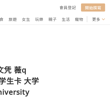
會員登記
開始撰寫
食
旅遊
女生
玩樂
親子
生活
寵物
行山
更多
打卡
文凭 薇q
 学生卡 大学
ersity