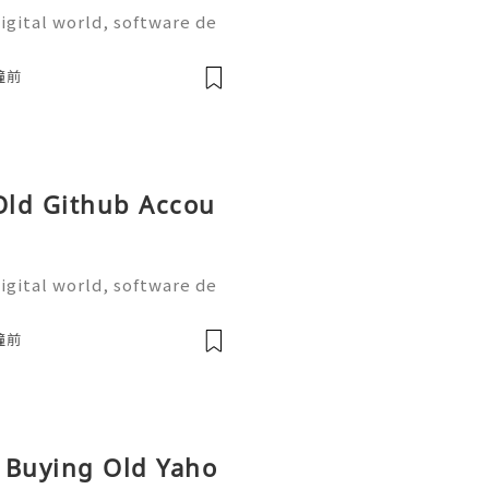
igital world, software de
on are more important tha
the most widely used plat
鐘前
 Old Github Accou
igital world, software de
on are more important tha
the most widely used plat
鐘前
r Buying Old Yaho