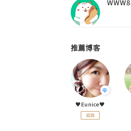
WWW88
推薦博客
LoveCath 夏沫
♥Eunice♥
追蹤
追蹤