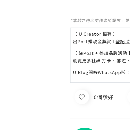
*本站之內容由作者所提供，
【 U Creator 招募 】
出Post賺現金獎賞 l
登記《
【 睇Post + 參加品牌活動 
瀏覽更多社群
打卡
丶
旅遊
U Blog開咗WhatsAp
0個讚好