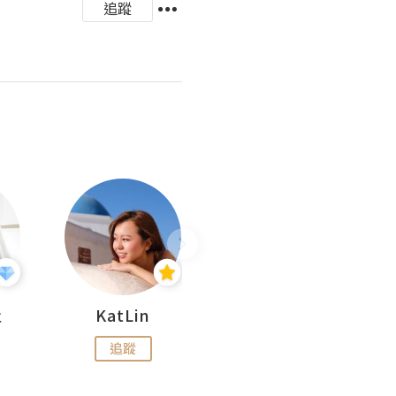
追蹤
杜
KatLin
Missmiki 米奇小姐
追蹤
追蹤