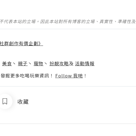
並不代表本站的立場。因此本站對所有博客的立場、真實性、準確性
社群創作有價企劃》
】
丶
美食
丶
親子
丶
寵物
丶
扮靚攻略
及
活動情報
p啦！發掘更多吃喝玩樂資訊！
Follow 我哋
！
收藏