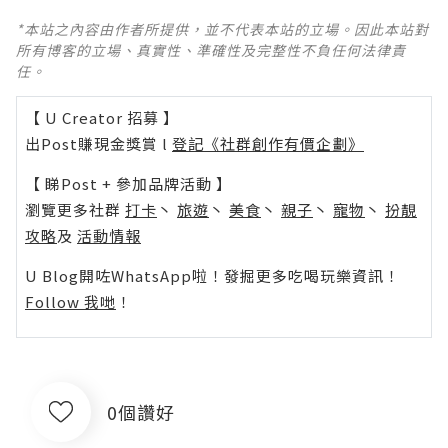
*本站之內容由作者所提供，並不代表本站的立場。因此本站對
所有博客的立場、真實性、準確性及完整性不負任何法律責
任。
【 U Creator 招募 】
出Post賺現金獎賞 l
登記《社群創作有價企劃》
【 睇Post + 參加品牌活動 】
瀏覽更多社群
打卡
丶
旅遊
丶
美食
丶
親子
丶
寵物
丶
扮靚
攻略
及
活動情報
U Blog開咗WhatsApp啦！發掘更多吃喝玩樂資訊！
Follow 我哋
！
0個讚好