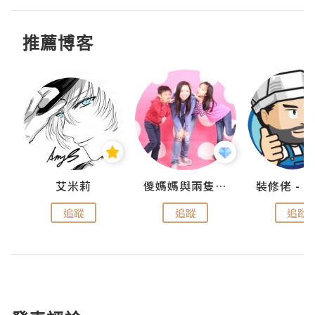
推薦博客
點滴
艾米莉
儍媽媽與兩隻小魔怪之家
追蹤
追蹤
追蹤