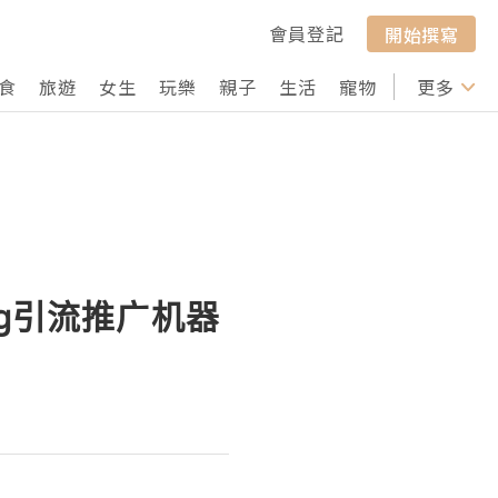
會員登記
開始撰寫
食
旅遊
女生
玩樂
親子
生活
寵物
行山
更多
打卡
g引流推广机器