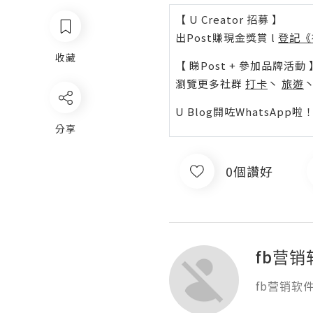
【 U Creator 招募 】
出Post賺現金獎賞 l
登記《
收藏
【 睇Post + 參加品牌活動 
瀏覽更多社群
打卡
丶
旅遊
U Blog開咗WhatsAp
分享
0個讚好
fb营销
fb营销软件 