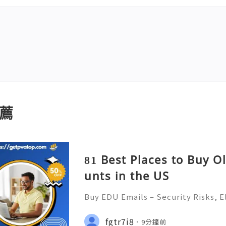
薦
81 Best Places to Buy O
unts in the US
Buy EDU Emails – Security Risks, El
atives (Complete Guide 2026) 🌐⚡
NTEED ✨🔥⚡️🌐 ⚡️📱💬🚀 Telegram: 
fgtr7i8
9分鐘前