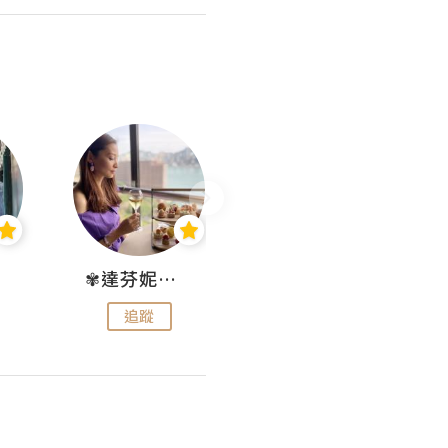
✾達芬妮•愛孩子•愛生活✾
wendysugar享受生活gogogo
追蹤
追蹤