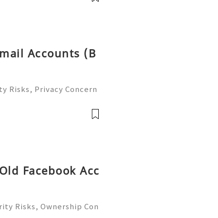
 Emai
tmail Accounts (B
ty Risks, Privacy Concern
 Guide 2026) 🌐⚡️🔥✨ INSTA
💬🚀 Telegram: @getpvat
getpv
 Old Facebook Acc
ity Risks, Ownership Con
ete Guide 2026) 🌐⚡️🔥✨ I