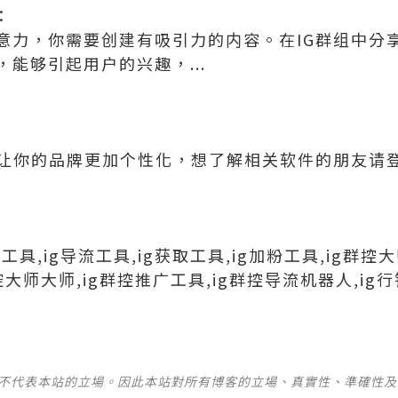
：
意力，你需要创建有吸引力的内容。在IG群组中分
能够引起用户的兴趣，...
让你的品牌更加个性化，想了解相关软件的朋友请登录【
行销工具,ig导流工具,ig获取工具,ig加粉工具,ig群控大
群控大师大师,ig群控推广工具,ig群控导流机器人,ig
並不代表本站的立場。因此本站對所有博客的立場、真實性、準確性