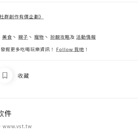
社群創作有價企劃》
】
丶
美食
丶
親子
丶
寵物
丶
扮靚攻略
及
活動情報
p啦！發掘更多吃喝玩樂資訊！
Follow 我哋
！
收藏
软件
www.vst.tw