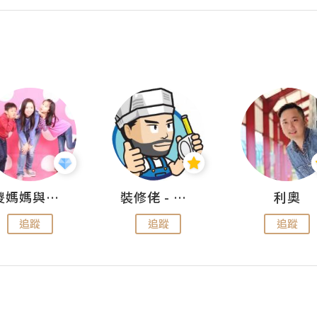
儍媽媽與兩隻小魔怪之家
裝修佬 - 香港一站式網上裝修平台
利奧
追蹤
追蹤
追蹤