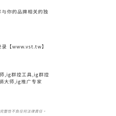
享与你的品牌相关的独
www.vst.tw】
师,ig群控工具,ig群控
行销大师,ig推广专家
及完整性不負任何法律責任。