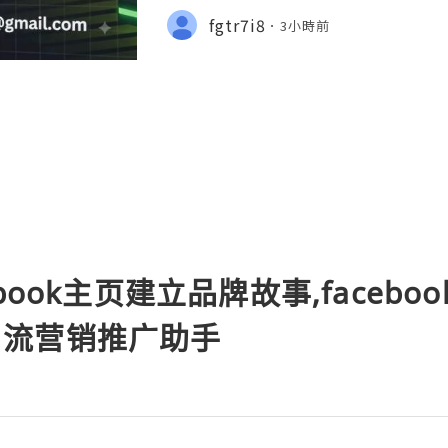
NSTANT REPLY GUARANTEED ✨🔥⚡️🌐
fgtr7i8
3小時前
tpvatop ⚡️📢👤🔔 Telegram Userna
book主页建立品牌故事,faceb
ok引流营销推广助手