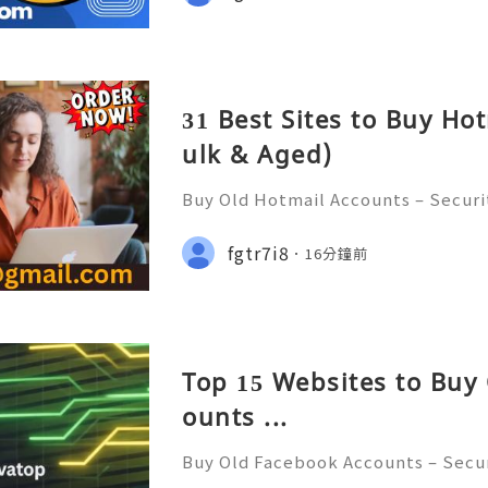
ram Username: @getpvatop ⚡️📧💌
31 Best Sites to Buy Ho
ulk & Aged)
Buy Old Hotmail Accounts – Securi
s, and Safe Alternatives (Complete
NT REPLY GUARANTEED ✨🔥⚡️🌐 ⚡️
fgtr7i8
16分鐘前
op ⚡️📢👤🔔 Telegram Username: @
Top 15 Websites to Buy
ounts ...
Buy Old Facebook Accounts – Secur
cerns, and Safe Alternatives (Compl