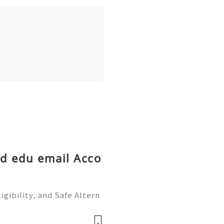
ld edu email Acco
igibility, and Safe Altern
️🔥✨ INSTANT REPLY GUARA
@getpvatop ⚡️📢👤🔔 Teleg