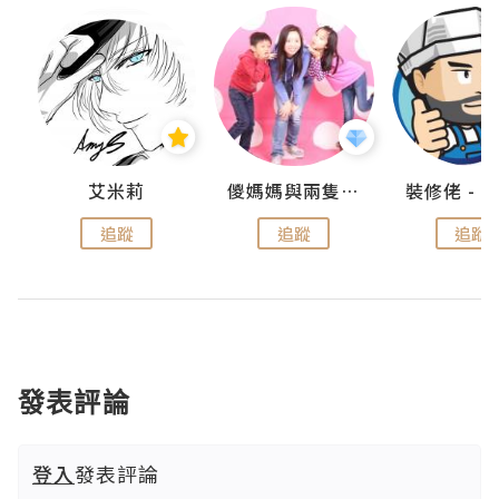
點滴
艾米莉
儍媽媽與兩隻小魔怪之家
追蹤
追蹤
追蹤
發表評論
登入
發表評論