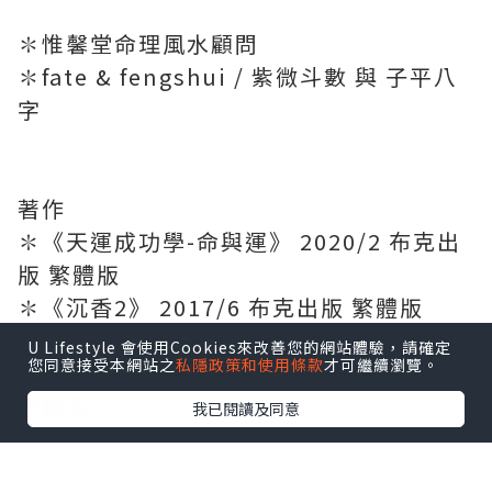
✽惟馨堂命理風水顧問
✽fate & fengshui / 紫微斗數 與 子平八
字
著作
✽《天運成功學-命與運》 2020/2 布克出
版 繁體版
✽《沉香2》 2017/6 布克出版 繁體版
✽《沉香》 2013/12 布克出版 繁體版
U Lifestyle 會使用Cookies來改善您的網站體驗，請確定
您同意接受本網站之
私隱政策和使用條款
才可繼續瀏覽。
✽《沉香》 2015/10 鄭州:中原農民出版社
簡體版
我已閱讀及同意
惟馨堂命理風水顧問網站：