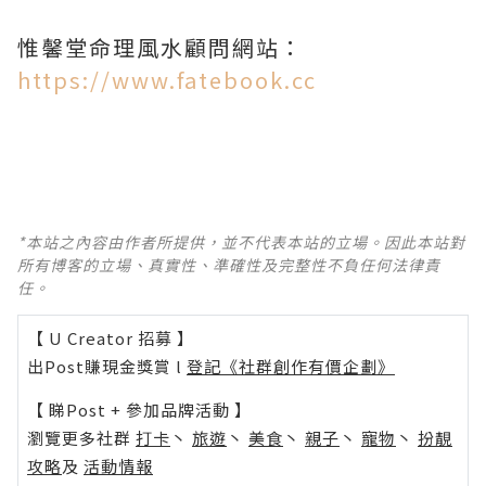
惟馨堂命理風水顧問網站：
https://www.fatebook.cc
*本站之內容由作者所提供，並不代表本站的立場。因此本站對
所有博客的立場、真實性、準確性及完整性不負任何法律責
任。
【 U Creator 招募 】
出Post賺現金獎賞 l
登記《社群創作有價企劃》
【 睇Post + 參加品牌活動 】
瀏覽更多社群
打卡
丶
旅遊
丶
美食
丶
親子
丶
寵物
丶
扮靚
攻略
及
活動情報