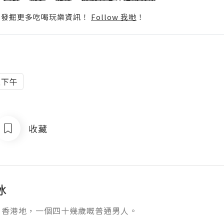
p啦！發掘更多吃喝玩樂資訊！
Follow 我哋
！
五下午
收藏
冰
香港地，一個四十幾歲嘅普通男人。
