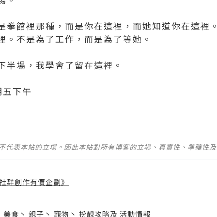
是拳館裡那種，而是你在這裡，而她知道你在這裡
裡。不是為了工作，而是為了等她。
下半場，我學會了留在這裡。
期五下午
並不代表本站的立場。因此本站對所有博客的立場、真實性、準確性
社群創作有價企劃》
】
丶
美食
丶
親子
丶
寵物
丶
扮靚攻略
及
活動情報