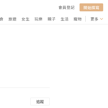
會員登記
開始撰寫
食
旅遊
女生
玩樂
親子
生活
寵物
行山
更多
打卡
追蹤