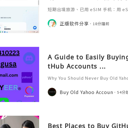
码 + 通话短信”（如打车
短期出境旅游、已用 eSIM 手机：用 eSIM
络）：优先 RedteaGO
等待收货。需要“当地号码 + 通话短
络）：优先 RedteaGO（明确提供
正版软件分享
餐）。长
18分鐘前
公数字游民，或手机不支持 eSIM：用 
方便在不同国家切换号码与套餐 全球流量卡 ht
o.com/?c=q4apir8k
A Guide to Easily Buyi
tHub Accounts ...
Why You Should Never Buy Old Yah
ntinues to be used by millions of 
onal communication, business cor
Buy Old Yahoo Accoun
54分
ccount recovery. Because of
Best Places to Buy Git