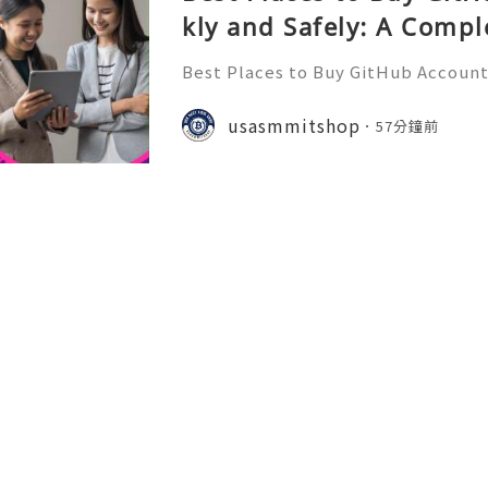
kly and Safely: A Compl
Best Places to Buy GitHub Accounts
mplete Guide GitHub has become o
t platforms for software develope
usasmmitshop
57分鐘前
s, open-source communities, s