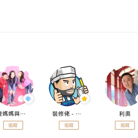
儍媽媽與兩隻小魔怪之家
裝修佬 - 香港一站式網上裝修平台
利奧
追蹤
追蹤
追蹤