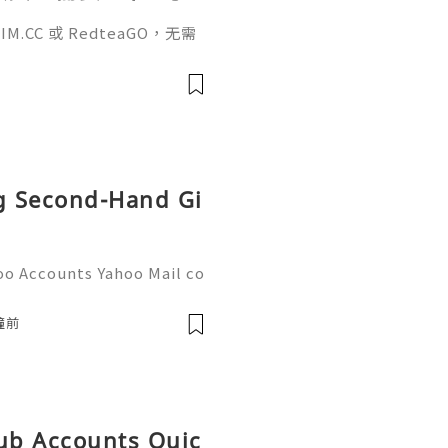
、外卖、客户联
.CC 或 RedteaGO，无需
（明确提供通话短信套
信”（如打车、外卖、客户联
通话短信套餐）。长期多国移动办
Xesim，一次收货长期使用，
tps://esim.redteag
ng Second-Hand Gi
oo Accounts Yahoo Mail co
people worldwide for pers
respondence, and online a
鐘前
Hub Accounts Quic