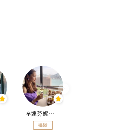
✾達芬妮•愛孩子•愛生活✾
wendysugar享受生活gogogo
追蹤
追蹤