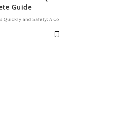
ete Guide
 Quickly and Safely: A Co
ne of the most importan
rs, programmers, startup