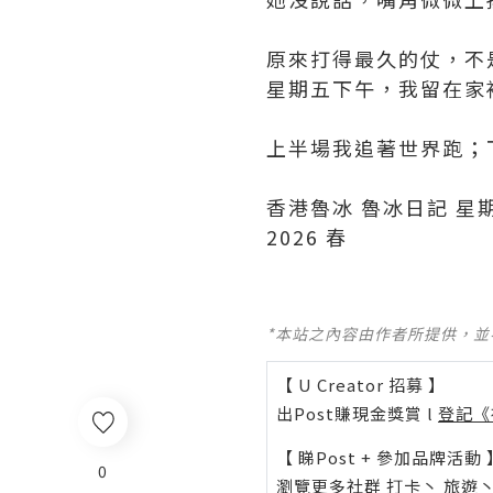
原來打得最久的仗，不
星期五下午，我留在家
上半場我追著世界跑；
香港魯冰 魯冰日記 星
2026 春
*本站之內容由作者所提供，
【 U Creator 招募 】
出Post賺現金獎賞 l
登記《
【 睇Post + 參加品牌活動 
0
瀏覽更多社群
打卡
丶
旅遊