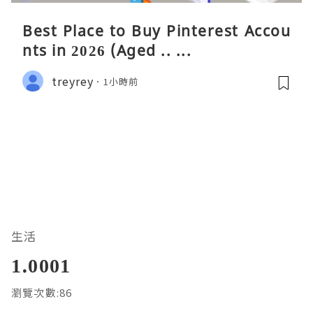
Best Place to Buy Pinterest Accou
nts in 2026 (Aged .. ...
treyrey
1小時前
生活
1.0001
瀏覽次數:86