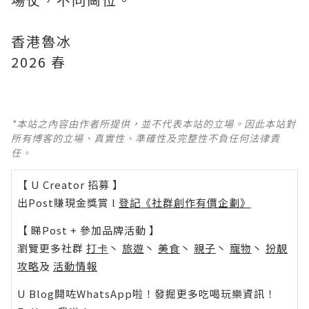
香港魯冰
2026 春
*本站之內容由作者所提供，並不代表本站的立場。因此本站對
所有博客的立場、真實性、準確性及完整性不負任何法律責
任。
【 U Creator 招募 】
出Post賺現金獎賞 l
登記《社群創作有價企劃》
【 睇Post + 參加品牌活動 】
瀏覽更多社群
打卡
丶
旅遊
丶
美食
丶
親子
丶
寵物
丶
扮靚
攻略
及
活動情報
U Blog開咗WhatsApp啦！發掘更多吃喝玩樂資訊！