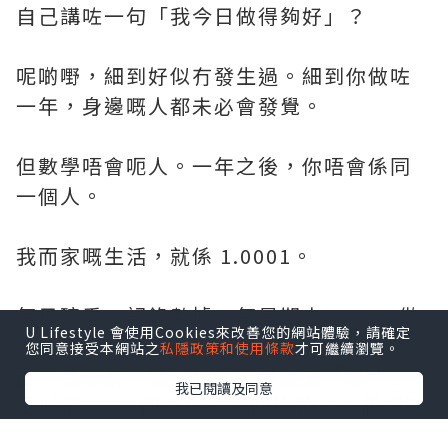
自己講咗一句「我今日做得夠好」？
呢啲嘢，細到好似冇發生過。細到你做咗
一年，身邊嘅人都未必會發覺。
但數學唔會呃人。一年之後，你唔會係同
一個人。
我而家嘅生活，就係 1.0001。
每日磅重，記錄數據。每星期去 Gym，做
U Lifestyle 會使用Cookies來改善您的網站體驗，請確定
力量訓練。星期五下晝，陪太太落街行個
您同意接受本網站之
私隱政策和使用條款
才可繼續瀏覽。
圈。臨瞓前，諗一諗今日有邊張「紙巾」
我已閱讀及同意
要摵走——一個內疚、一個比較、一個「點
解又係我」。