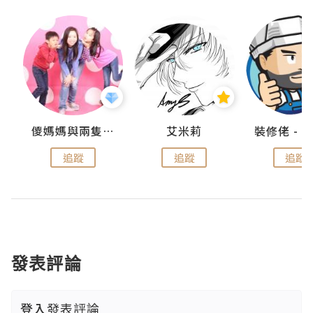
點滴
儍媽媽與兩隻小魔怪之家
艾米莉
追蹤
追蹤
追蹤
發表評論
登入
發表評論