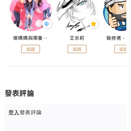
點滴
儍媽媽與兩隻小魔怪之家
艾米莉
追蹤
追蹤
追蹤
發表評論
登入
發表評論