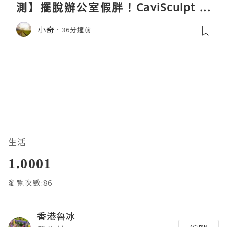
測】擺脫辦公室假胖！CaviSculpt 新
一代72W高能超聲波體雕儀親身試用＆
小奇
36分鐘前
真實評價
生活
1.0001
瀏覽次數:86
香港魯冰