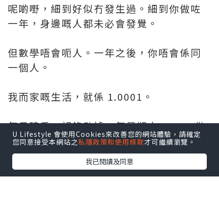
呢啲嘢，細到好似冇發生過。細到你做咗
一年，身邊嘅人都未必會發覺。
但數學唔會呃人。一年之後，你唔會係同
一個人。
我而家嘅生活，就係 1.0001。
每日磅重，記錄數據。每星期去 Gym，做
U Lifestyle 會使用Cookies來改善您的網站體驗，請確定
力量訓練。星期五下晝，陪太太落街行個
您同意接受本網站之
私隱政策和使用條款
才可繼續瀏覽。
圈。臨瞓前，諗一諗今日有邊張「紙巾」
我已閱讀及同意
要摵走——一個內疚、一個比較、一個「點
解又係我」。
每一樣都係萬分之一。每一樣都唔起眼。