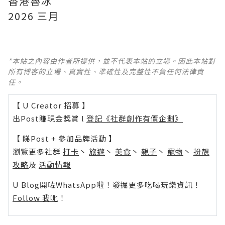
香港魯冰
2026 三月
*本站之內容由作者所提供，並不代表本站的立場。因此本站對
所有博客的立場、真實性、準確性及完整性不負任何法律責
任。
【 U Creator 招募 】
出Post賺現金獎賞 l
登記《社群創作有價企劃》
【 睇Post + 參加品牌活動 】
瀏覽更多社群
打卡
丶
旅遊
丶
美食
丶
親子
丶
寵物
丶
扮靚
攻略
及
活動情報
U Blog開咗WhatsApp啦！發掘更多吃喝玩樂資訊！
Follow 我哋
！