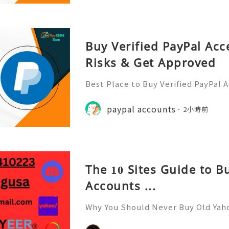
Buy Verified PayPal Acc
Risks & Get Approved
Best Place to Buy Verified PayPal 
ction Speeds In the hyper-competi
026, transaction speed is the ultim
paypal accounts
2小時前
er you are bidding on a
The 10 Sites Guide to 
Accounts ...
Why You Should Never Buy Old Yah
ntinues to be used by millions of 
onal communication, business cor