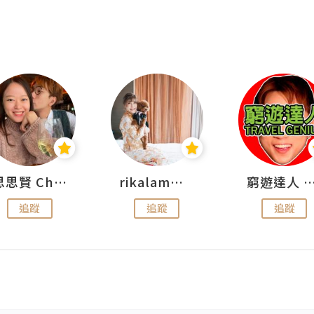
思思賢 ChillMyBabe
rikalammm
窮遊達人 Mr.TravelGe
追蹤
追蹤
追蹤