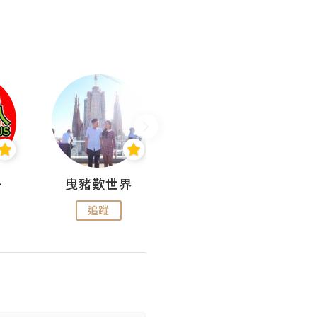
nius
曳豬歎世界
Koalascities (^O^)! @ UTravel
追蹤
追蹤