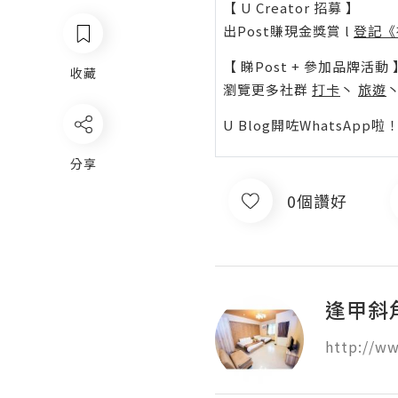
【 U Creator 招募 】
出Post賺現金獎賞 l
登記《
【 睇Post + 參加品牌活動 
收藏
瀏覽更多社群
打卡
丶
旅遊
U Blog開咗WhatsAp
分享
0個讚好
逢甲斜角
http://ww