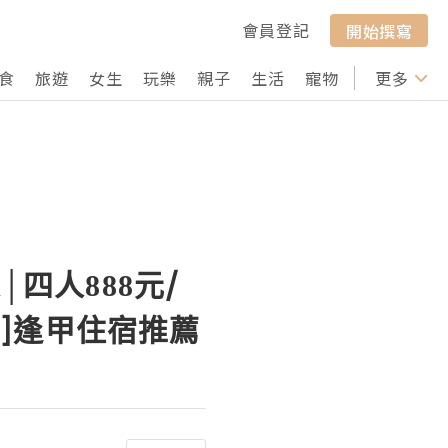
會員登記
開始撰寫
食
旅遊
女生
玩樂
親子
生活
寵物
行山
更多
打卡
四人888元/
]逢甲住宿推薦