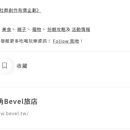
社群創作有價企劃》
】
丶
美食
丶
親子
丶
寵物
丶
扮靚攻略
及
活動情報
p啦！發掘更多吃喝玩樂資訊！
Follow 我哋
！
收藏
Bevel旅店
w.bevel.tw/