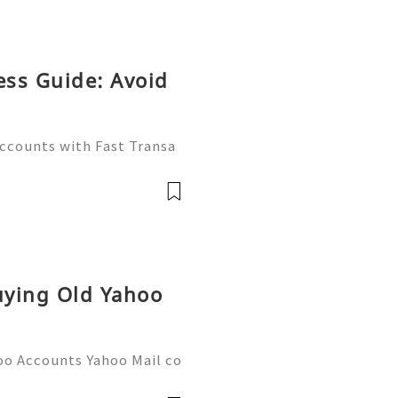
ess Guide: Avoid
Accounts with Fast Transa
tive digital economy of 2
ate differentiator. Wheth
Buying Old Yahoo
oo Accounts Yahoo Mail co
people worldwide for pers
respondence, and online a