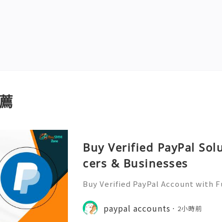
薦
Buy Verified PayPal Sol
cers & Businesses
Buy Verified PayPal Account with 
Use Contact Info 📞 WhatsApp: +1 (
m: @BuySmmZone ✅ Skype: BuySm
paypal accounts
2小時前