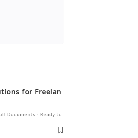
utions for Freelan
Full Documents - Ready to
580) 771-7982 ✈️ Telegra
mZone 📧 Email: