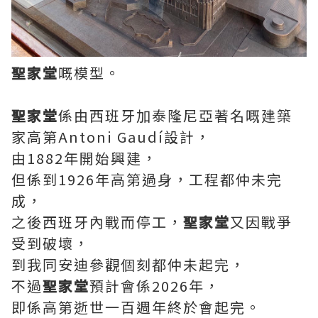
聖家堂
嘅模型。
聖家堂
係由西班牙加泰隆尼亞著名嘅建築
家高第Antoni Gaudí設計，
由1882年開始興建，
但係到1926年高第過身，工程都仲未完
成，
之後西班牙內戰而停工，
聖家堂
又因戰爭
受到破壞，
到我同安迪參觀個刻都仲未起完，
不過
聖家堂
預計會係2026年，
即係高第逝世一百週年終於會起完。