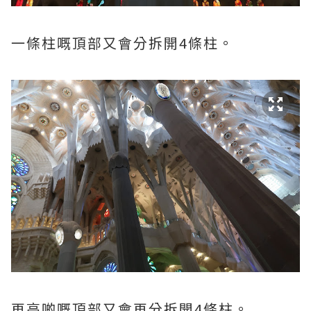
一條柱嘅頂部又會分拆開4條柱。
再高啲嘅頂部又會再分拆開4條柱。