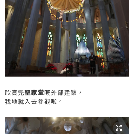
欣賞完
聖家堂
嘅外部建築，
我地就入去參觀啦。