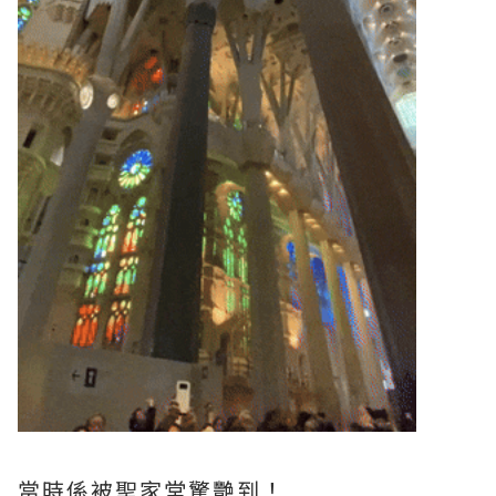
當時係被聖家堂驚艷到！