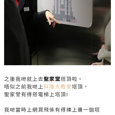
之後我哋就上去
聖家堂
塔頂啦。
唔似之前我哋上
科隆大教堂
塔頂，
聖家堂有得搭電梯上塔頂!
我哋當時上網買飛係有得揀上邊一個塔