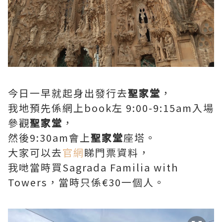
今日一早就起身出發行去
聖家堂
，
我地預先係網上book左 9:00-9:15am入場
參觀
聖家堂
，
然後9:30am會上
聖家堂
座塔。
大家可以去
官網
睇門票資料，
我哋當時買Sagrada Familia with
Towers，當時只係€30一個人。