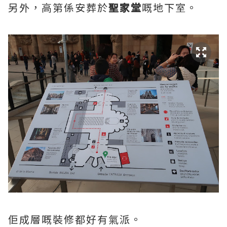
另外，高第係安葬於
聖家堂
嘅地下室。
佢成層嘅裝修都好有氣派。