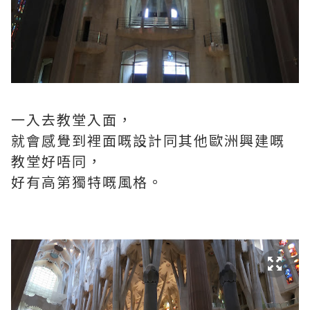
一入去教堂入面，
就會感覺到裡面嘅設計同其他歐洲興建嘅
教堂好唔同，
好有高第獨特嘅風格。