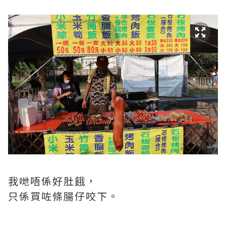
我哋唔係好肚餓，
只係買咗條腸仔咬下。