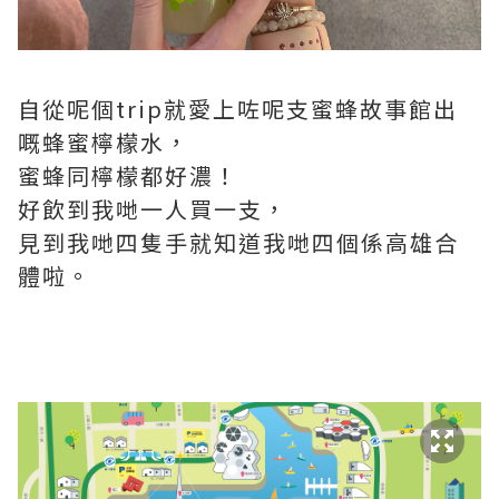
自從呢個trip就愛上咗呢支蜜蜂故事館出
嘅蜂蜜檸檬水，
蜜蜂同檸檬都好濃！
好飲到我哋一人買一支，
見到我哋四隻手就知道我哋四個係高雄合
體啦。