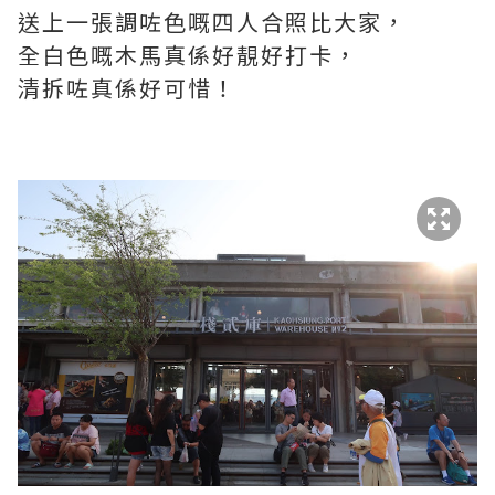
送上一張調咗色嘅四人合照比大家，
全白色嘅木馬真係好靚好打卡，
清拆咗真係好可惜！