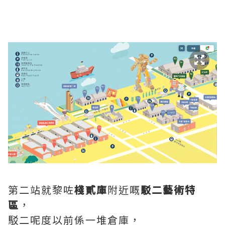
第二站就黎咗
棧貳庫
附近嘅
駁二藝術特
區
，
駁二呢度以前係一堆倉庫，