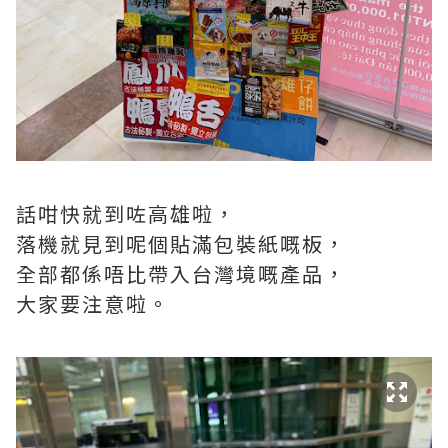
話咁快就到咗高雄啦，
落機就見到呢個貼滿包裝紙嘅板，
全部都係唔比帶入台灣境嘅產品，
大家要注意啦。