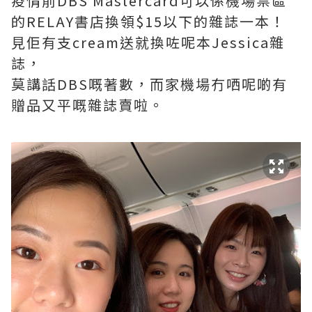
疫情前DBS Mastercard可以係機場禁區
的RELAY書店換領$15以下的雜誌一本！
見佢有支cream送就換咗呢本Jessica雜
誌，
莫講話DBS嘅著數，而家機場冇哂呢啲有
贈品又平嘅雜誌賣啦。