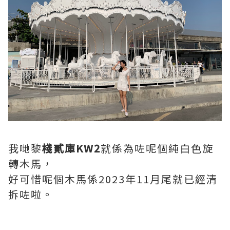
我哋黎
棧貳庫KW2
就係為咗呢個純白色旋
轉木馬，
好可惜呢個木馬係2023年11月尾就已經清
拆咗啦。