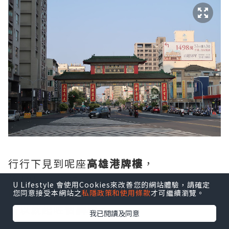
行行下見到呢座
高雄港牌樓
，
係1982年興建，
U Lifestyle 會使用Cookies來改善您的網站體驗，請確定
因為當年呢度嘅碼頭係屬於管制區，
您同意接受本網站之
私隱政策和使用條款
才可繼續瀏覽。
所以就起咗個
牌
樓。
我已閱讀及同意