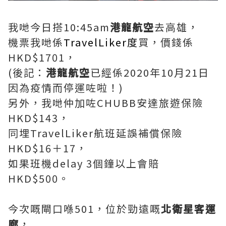
我哋今日搭10:45am
港龍航空
去高雄，
機票我哋係
TravelLiker度
買，價錢係
HKD$1701，
(後記：
港龍航空
已經係2020年10月21日
因為疫情而停運咗啦！)
另外，我哋仲加咗CHUBB安達旅遊保險
HKD$143，
同埋TravelLiker航班延誤補償保險
HKD$16＋17，
如果班機delay 3個鐘以上會賠
HKD$500。
今次嘅閘口喺501，位於勁遠嘅
北衛星客運
廊
，