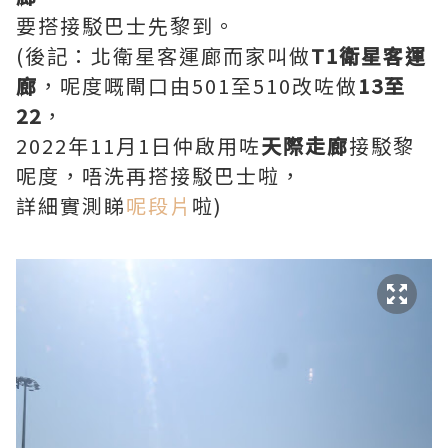
要搭接駁巴士先黎到。
(後記：北衛星客運廊而家叫做
T1衛星客運
廊
，呢度嘅閘口由501至510改咗做
13至
22
，
2022年11月1日仲啟用咗
天際走廊
接駁黎
呢度，唔洗再搭接駁巴士啦，
詳細實測睇
呢段片
啦)