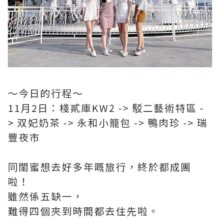
～今日的行程～
11月2日：棧貳庫KW2 -> 駁二藝術特區 -
> 双妃奶茶 -> 永和小籠包 -> 鴨肉珍 -> 瑞
豐夜市
同閨蜜想去好多年嘅旅行，終於都成團
啦！
雖然係五缺一，
難得四個夾到時間都去住先啦。