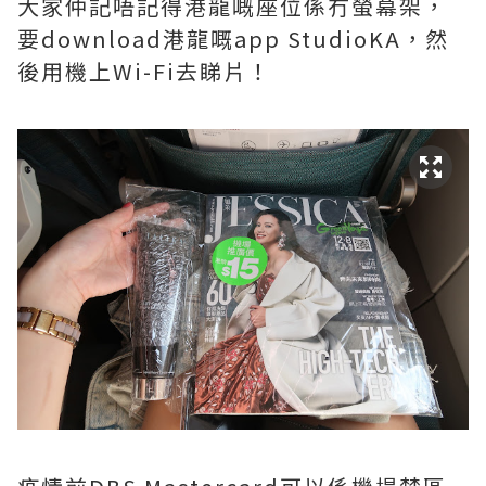
大家仲記唔記得港龍嘅座位係冇螢幕架，
要download港龍嘅app StudioKA，然
後用機上Wi-Fi去睇片！