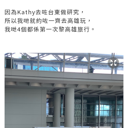
因為Kathy去咗台東做研究，
所以我哋就約咗一齊去高雄玩，
我哋4個都係第一次黎高雄旅行。