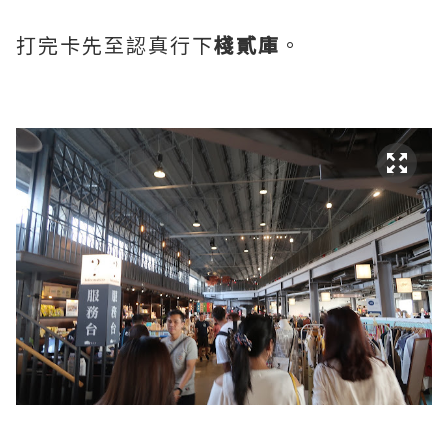
打完卡先至認真行下
棧貳庫
。