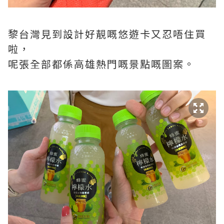
黎台灣見到設計好靚嘅悠遊卡又忍唔住買
啦，
呢張全部都係高雄熱門嘅景點嘅圖案。