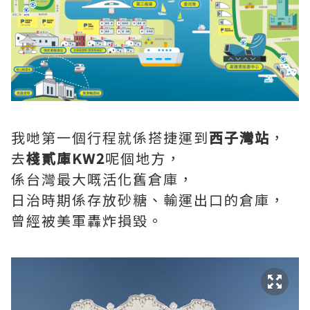
我哋第一個行程就係搭捷運到
西子灣站
，
去
棧貳庫KW2
呢個地方，
係台灣最大嘅活化舊倉庫，
日治時期係存放砂糖、輸運出口的倉庫，
曾經被美軍轟炸損毀。