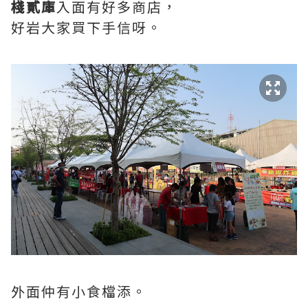
棧貳庫
入面有好多商店，
好岩大家買下手信呀。
外面仲有小食檔添。