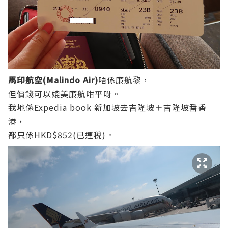
馬印航空(Malindo Air)
唔係廉航黎，
但價錢可以媲美廉航咁平呀。
我地係Expedia book 新加坡去吉隆坡＋吉隆坡番香
港，
都只係HKD$852(已連稅)。