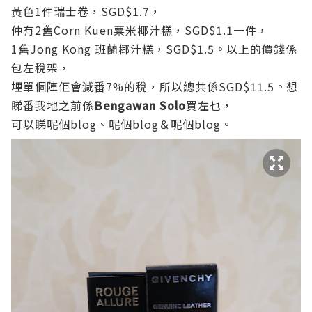
黃色1件瑞士卷，SGD$1.7，
仲有2舊Corn Kuen粟米椰汁糕，SGD$1.1一件，
1舊Jong Kong 班蘭椰汁糕，SGD$1.5。
以上的價錢係
包左稅架，
埋單個陣佢會減番7%的稅，所以總共係SGD$11.5。
想
睇番我地之前係
Bengawan Solo
買左乜，
可以睇
呢個blog
、
呢個blog
＆
呢個blog
。