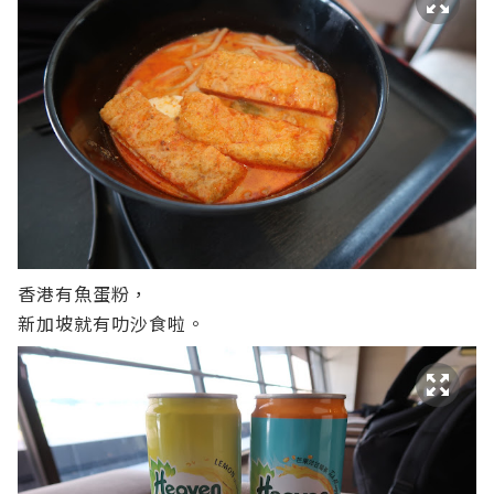
香港有魚蛋粉，
新加坡就有叻沙食啦。