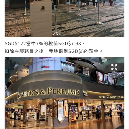
SGD$122當中7%的稅係SGD$7.98，
扣除左服務費之後，我地退到SGD$5的現金。