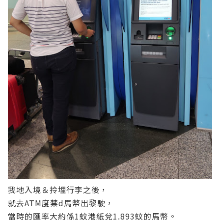
我地入境＆拎埋行李之後，
就去ATM度禁d馬幣出黎駛，
當時的匯率大約係1蚊港紙兌1.893蚊的馬幣。