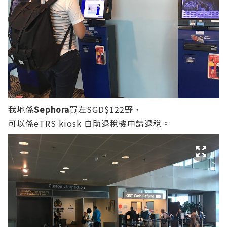
我地係
Sephora
買左SGD$122野，
可以係eTRS kiosk 自助退稅機申請退稅。