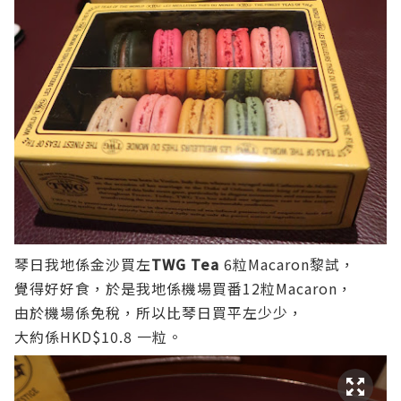
琴日我地係金沙
買左
TWG Tea
6粒Macaron黎試，
覺得好好食，於是我地係機場買番12粒Macaron，
由於機場係免稅，所以比琴日買平左少少，
大約係HKD$10.8 一粒。