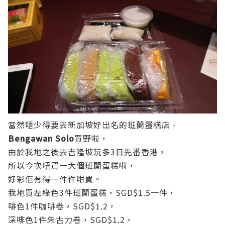
當然唔少得要去新加坡好出名的班蘭蛋糕店 -
Bengawan Solo
買野啦，
由於我地之後去吉隆坡玩多3日先番香港，
所以今次唔買一大個班蘭蛋糕啦，
好彩佢有得一件件咁買。
我地買左綠色3件班蘭蛋糕，SGD$1.5一件，
啡色1件咖啡卷，SGD$1.2，
深啡色1件朱古力卷，SGD$1.2，