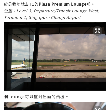
於是我地就去T1的
Plaza Premium Lounge
啦。
位置：Level 3, Departure/Transit Lounge West,
Terminal 1, Singapore Changi Airport
個Lounge可以望到出面的飛機。