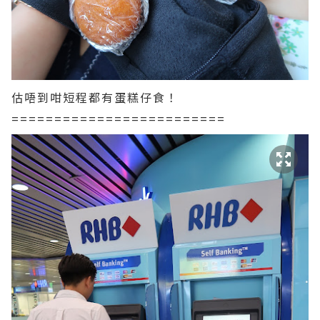
估唔到咁短程都有蛋糕仔食！
=========================