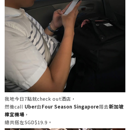
我地今日7點就check out酒店，
然後call
Uber
由
Four Season Singapore
搭去
新加坡
樟宜機場
，
總共搭左SGD$19.9。