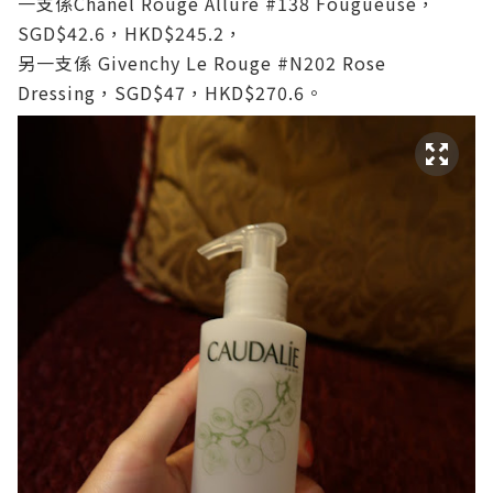
一支係Chanel Rouge Allure #138 Fougueuse，
SGD$42.6，HKD$245.2，
另一支係 Givenchy Le Rouge #N202 Rose
Dressing，SGD$47，HKD$270.6。