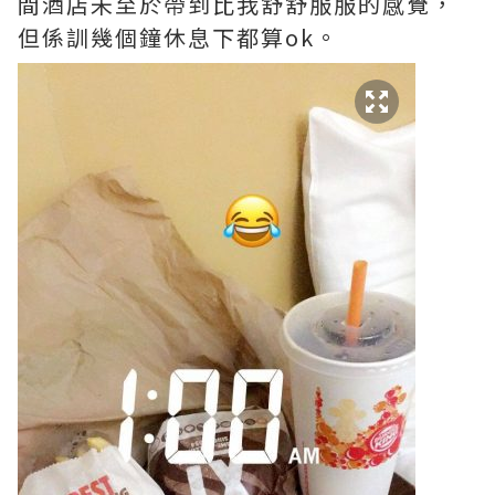
間酒店未至於帶到比我舒舒服服的感覺，
但係訓幾個鐘休息下都算ok。