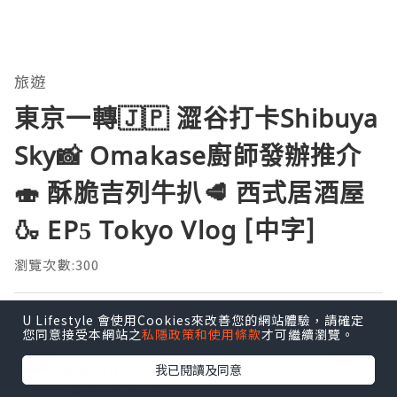
旅遊
東京一轉🇯🇵 澀谷打卡Shibuya
Sky📸 Omakase廚師發辦推介
🍣 酥脆吉列牛扒🥩 西式居酒屋
🍶 EP5 Tokyo Vlog [中字]
瀏覽次數:300
曳豬歎世界
U Lifestyle 會使用Cookies來改善您的網站體驗，請確定
您同意接受本網站之
私隱政策和使用條款
才可繼續瀏覽。
發佈於 2026.08.02
追蹤
Sushi Tsuu
我已閱讀及同意