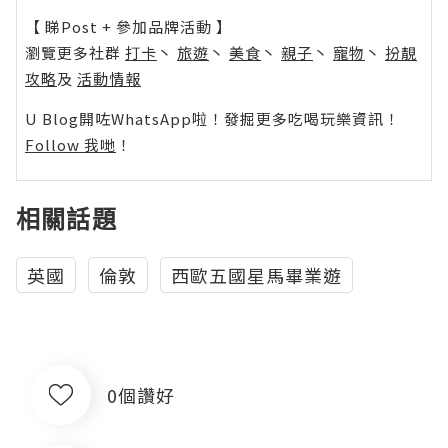
【 睇Post + 參加品牌活動 】
瀏覽更多社群
打卡
丶
旅遊
丶
美食
丶
親子
丶
寵物
丶
扮靚
攻略
及
活動情報
U Blog開咗WhatsApp啦！發掘更多吃喝玩樂資訊！
Follow 我哋
！
相關話題
英國
倫敦
西歐五國星馬畢業遊
0個讚好