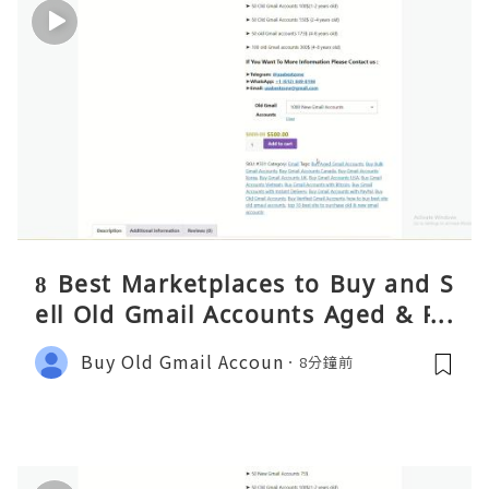
8 Best Marketplaces to Buy and S
ell Old Gmail Accounts Aged & PV
A Safely (Any Country) – 2026 Gui
Buy Old Gmail Accoun
8分鐘前
de