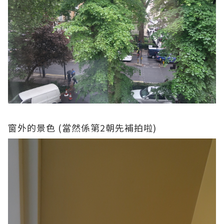
窗外的景色 (當然係第2朝先補拍啦)