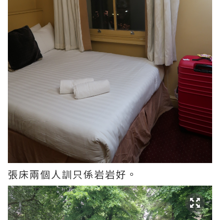
張床兩個人訓只係岩岩好。