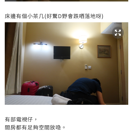
床邊有個小茶几(好驚D野會跌哂落地呀)
有部電視仔，
間房都有足夠空間放喼。