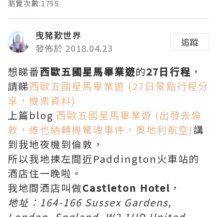
瀏覽次數:1755
曳豬歎世界
追蹤
發佈於 2018.04.23
想睇番
西歐五國星馬畢業遊
的
27日行程
，
請睇
西歐五國星馬畢業遊 (27日景點行程分
享，機票資料)
上篇blog
西歐五國星馬畢業遊 (出發去倫
敦，維也納轉機驚魂事件，奧地利航空)
講
到我地夜機到倫敦，
所以我地揀左間近Paddington火車站的
酒店住一晚啦。
我地間酒店叫做
Castleton Hotel
，
地址：164-166 Sussex Gardens,
London, England, W2 1UD United