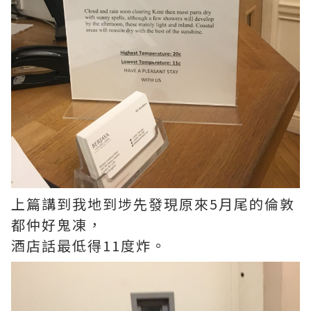
上篇講到我地到埗先發現原來5月尾的倫敦
都仲好鬼凍，
酒店話最低得11度炸。