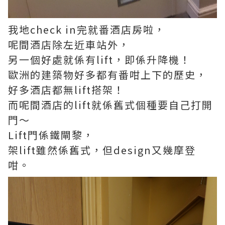
我地check in完就番酒店房啦，
呢間酒店除左近車站外，
另一個好處就係有lift，即係升降機！
歐洲的建築物好多都有番咁上下的歷史，
好多酒店都無lift搭架！
而呢間酒店的lift就係舊式個種要自己打開
門～
Lift門係鐵閘黎，
架lift雖然係舊式，但design又幾摩登
咁。