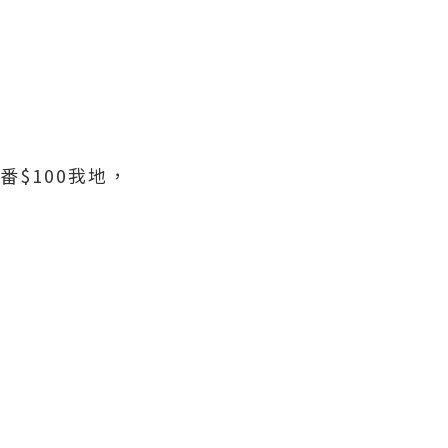
佢比番$100我地，
，