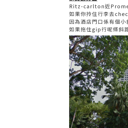
Ritz-carlton近P
如果你拎住行李去chec
因為酒店門口係有個小斜
如果拖住gip行呢條斜