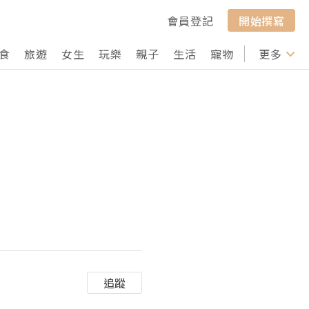
會員登記
開始撰寫
食
旅遊
女生
玩樂
親子
生活
寵物
行山
更多
打卡
追蹤