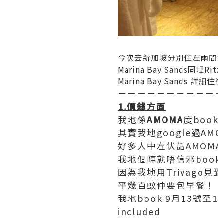
今次去新加坡分別住左兩間
Marina Bay Sands同埋Ritz
Marina Bay Sands 
－－－－－－－－－－
1.價錢方面
我地係
AMOMA
度boo
其實我地google過AM
好多人中左伏話AMOM
我地個陣就唔信邪boo
因為我地用Trivago
平幾百蚊仲要包早餐！
我地book 9月13號至14號
included