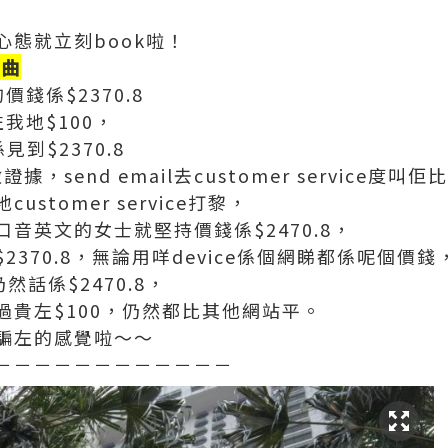
態就立刻book啦！
插曲
價錢係$2370.8
我地$100，
到$2370.8
證據，send email去customer service度叫
stomer service打黎，
音英文的女士就堅持價錢係$2470.8，
370.8，無論用咩device係個網睇都係呢個價錢
e仍然話係$2470.8，
過貴左$100，仍然都比其他網站平。
騙左的感覺啦～～
－－－－－－－－－－－－