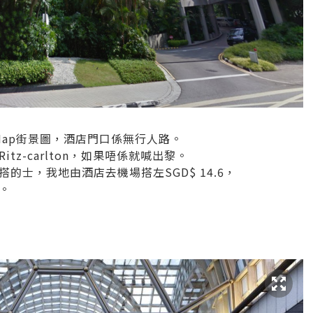
le Map街景圖，酒店門口係無行人路。
tz-carlton，如果唔係就喊出黎。
的士，我地由酒店去機場搭左SGD$ 14.6，
。