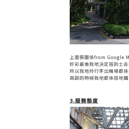
上面張圖係from Goog
好彩最後我地決定搭的士去Ri
所以我地拎行李出機場都係搭
其餘的時候我地都係搭地鐵
3.服務態度