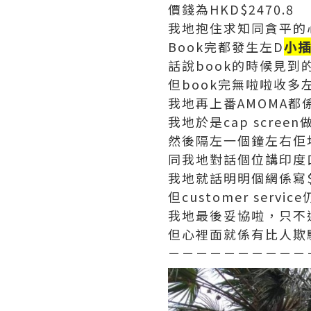
價錢為HKD$2470.8
我地抱住求知同貪平的心
Book完都發生左D
小
話說book的時候見到的
但book完無啦啦收多左
我地再上番AMOMA都係見
我地於是cap screen做
然後隔左一個鐘左右佢地cu
同我地對話個位講印度口
我地就話明明個網係寫$2
但customer servic
我地最後妥協啦，只不
但心裡面就係有比人欺
－－－－－－－－－－