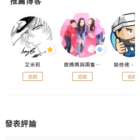
推薦博客
點滴
艾米莉
儍媽媽與兩隻小魔怪之家
追蹤
追蹤
追蹤
發表評論