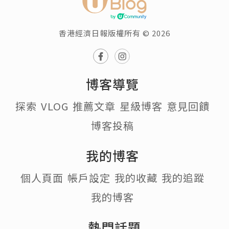
十五號田
追蹤
發佈於 2015.10.18
五月的一個雨天，我們計劃要出走幾天，
讓身心得到真正的休息，想不到這個十月
之旅到埗的第一天也是下雨天。從東京成
田機場到中伊豆修善寺，誤打誤撞，轉車
轉車再轉車，最終比我們預計的時間還提
早了一個半小時就到達要下榻的酒店湯迴
廊菊屋(交通詳情見篇末)。這家酒店古典幽
雅，為我們帶來很多驚喜。畢竟下雨天節
目有限，那就先說風和日麗的第二天的西
岸之旅。