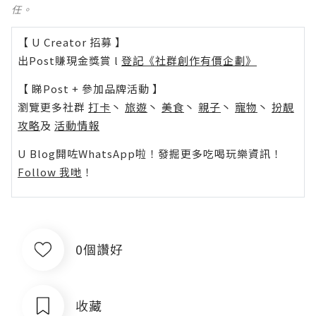
任。
【 U Creator 招募 】
出Post賺現金獎賞 l
登記《社群創作有價企劃》
【 睇Post + 參加品牌活動 】
瀏覽更多社群
打卡
丶
旅遊
丶
美食
丶
親子
丶
寵物
丶
扮靚
攻略
及
活動情報
U Blog開咗WhatsApp啦！發掘更多吃喝玩樂資訊！
Follow 我哋
！
0個讚好
收藏