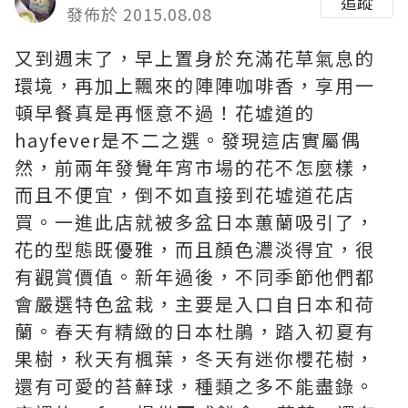
追蹤
發佈於 2015.08.08
又到週末了，早上置身於充滿花草氣息的
環境，再加上飄來的陣陣咖啡香，享用一
頓早餐真是再愜意不過！花墟道的
hayfever是不二之選。發現這店實屬偶
然，前兩年發覺年宵市場的花不怎麼樣，
而且不便宜，倒不如直接到花墟道花店
買。一進此店就被多盆日本蕙蘭吸引了，
花的型態既優雅，而且顏色濃淡得宜，很
有觀賞價值。新年過後，不同季節他們都
會嚴選特色盆栽，主要是入口自日本和荷
蘭。春天有精緻的日本杜鵑，踏入初夏有
果樹，秋天有楓葉，冬天有迷你櫻花樹，
還有可愛的苔蘚球，種類之多不能盡錄。