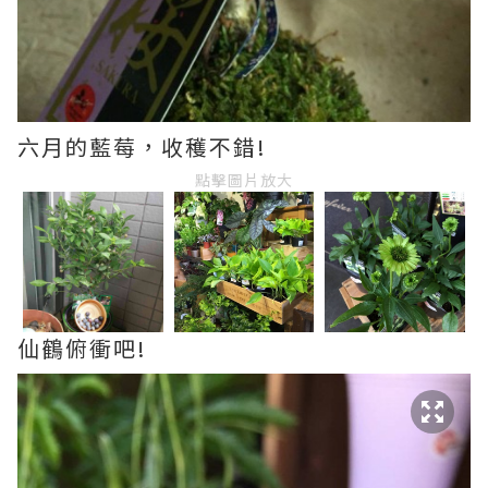
六月的藍莓，收穫不錯!
點擊圖片放大
仙鶴俯衝吧!