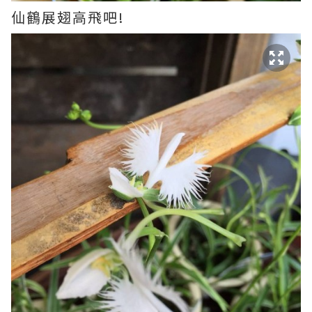
仙鶴展翅高飛吧!