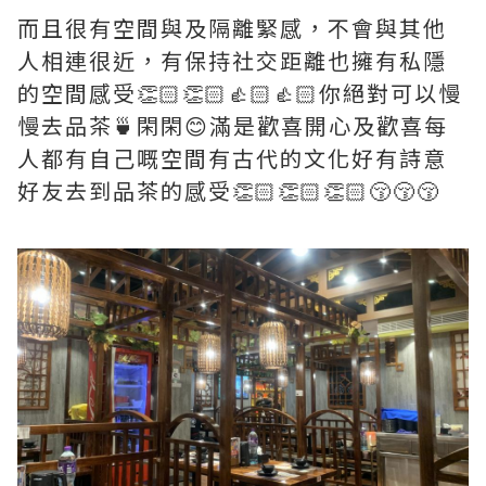
而且很有空間與及隔離緊感，不會與其他
人相連很近，有保持社交距離也擁有私隱
的空間感受👏🏻👏🏻👍🏻👍🏻你絕對可以慢
慢去品茶🍵閑閑😊滿是歡喜開心及歡喜每
人都有自己嘅空間有古代的文化好有詩意
好友去到品茶的感受👏🏻👏🏻👏🏻😚😚😚