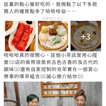
這裏的點心蠻好吃的，我倆點了以下多款
兩人的確是點多了哈哈哈😄⋯⋯
點擊圖片放大
+3
哈哈哈真的很開心，這個小茶店是用心經
營👍🏻店的裝修很是有古色古香的及古代的
韻味👍🏻還有自家控制的泡茶實在一個賞心
樂事的嘆茶組合👍🏻誠心推介給你👍🏻