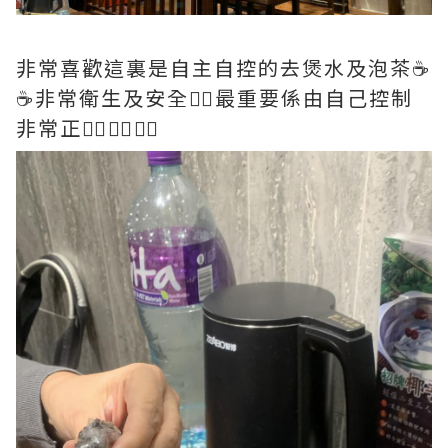
非常喜歡這裏是自主自控的去煲水及泡茶☕️
☕️非常衛生及安全👍🏻最重要係由自己控制
非常正👍🏻👍🏻👍🏻