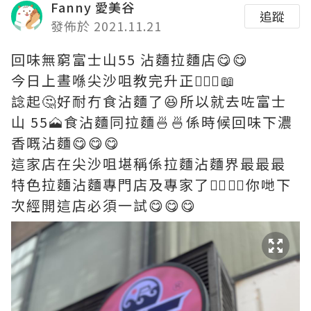
Fanny 愛美谷
追蹤
發佈於 2021.11.21
回味無窮富士山55 沾麵拉麵店😋😋
今日上晝喺尖沙咀教完升正💆🏻‍♀️📖
諗起🤔好耐冇食沾麵了😆所以就去咗富士
山 55🗻食沾麵同拉麵🍜🍜係時候回味下濃
香嘅沾麵😋😋😋
這家店在尖沙咀堪稱係拉麵沾麵界最最最
特色拉麵沾麵專門店及專家了👍🏻👍🏻你哋下
次經開這店必須一試😋😋😋