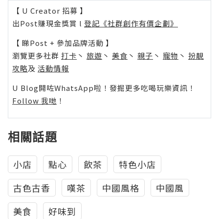
【 U Creator 招募 】
出Post賺現金獎賞 l
登記《社群創作有價企劃》
【 睇Post + 參加品牌活動 】
瀏覽更多社群
打卡
丶
旅遊
丶
美食
丶
親子
丶
寵物
丶
扮靚
攻略
及
活動情報
U Blog開咗WhatsApp啦！發掘更多吃喝玩樂資訊！
Follow 我哋
！
相關話題
小店
點心
飲茶
特色小店
古色古香
嘆茶
中國風格
中國風
美食
好味到