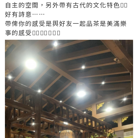
自主的空間，另外帶有古代的文化特色👍🏻
好有詩意⋯⋯
帶俾你的感受是舆好友一起品茶是美滿樂
事的感受👍🏻👍🏻😍😍😍