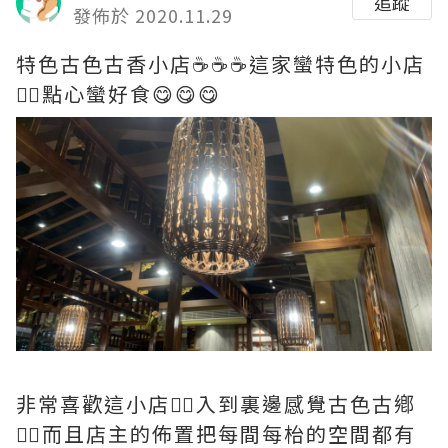
追蹤
發佈於 2020.11.29
特色古色古香小店☕️☕️☕️這家蠻特色的小店
👍🏻點心蠻好食😋😋😋
非常喜歡這小店👍🏻入到裏邊感覺古色古鄕
👍🏻而且店主的佈置把每間每枱的空間都有