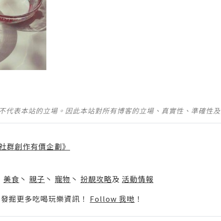
並不代表本站的立場。因此本站對所有博客的立場、真實性、準確性
社群創作有價企劃》
】
丶
美食
丶
親子
丶
寵物
丶
扮靚攻略
及
活動情報
p啦！發掘更多吃喝玩樂資訊！
Follow 我哋
！