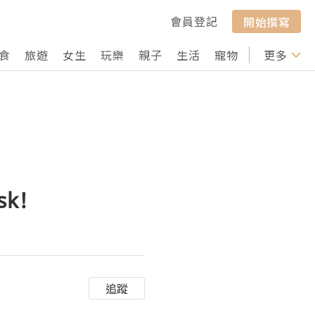
會員登記
開始撰寫
食
旅遊
女生
玩樂
親子
生活
寵物
行山
更多
打卡
sk!
追蹤