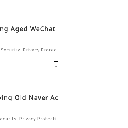
ying Aged WeChat
Security, Privacy Protec
omplete Guide 2026) 💫💎
tomer Support 💫💎💲💫🌐
💎💲💫🌐✨💎Tele
ying Old Naver Ac
ecurity, Privacy Protecti
plete Guide 2026) 💫💎