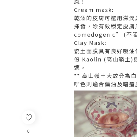
感！
Cream mask:
乾涸的皮膚可選用滋潤感
揮發，除有效穏定皮膚
comedogenic” (
Clay Mask:
瓷土面膜具有良好吸油
份 Kaolin (高
適。
** 高山嶺土大致分
啡色則適合偏油及暗瘡
0