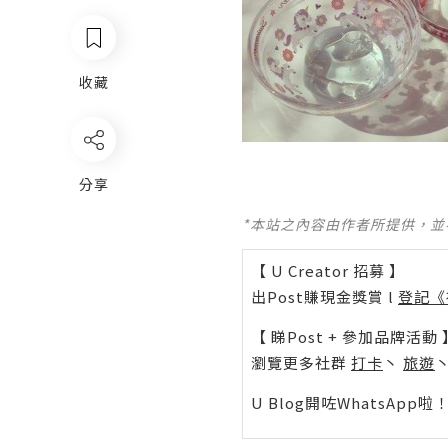
收藏
分享
*本站之內容由作者所提供，
【 U Creator 招募 】
出Post賺現金獎賞 l
登記《
【 睇Post + 參加品牌活動 
瀏覽更多社群
打卡
丶
旅遊
U Blog開咗WhatsAp