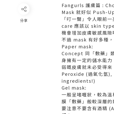
Fangurls 護膚篇 : Choo
Mask 就好似 Push-
「叮一聲」令人眼前一亮
分享
care 應該以 ski
機會增加皮膚敏感風險啊
不過 mask 有好多
Paper mask:
Concept 同「敷
身擁有一定的儲水能力
弱嘅皮膚就未必受得來，敷
Peroxide (過氧化氫),
ingredients!)
Gel mask:
一般呈啫喱狀，較為溫
膜「敷藥」般較深層的
要注意不要含有酒精 (Alco