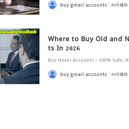
💲💫🌐✨💎Fast & Reliable 24/7 Cus
buy gmail accounts
40分鐘前
✨💎WhatsApp :+1 (506) 541-7768 💫
Where to Buy Old and 
ts In 2026
Buy Naver Accounts – 100% Safe, R
💫🌐✨💎Fast & Reliable 24/7 Custo
💎WhatsApp :+1 (506) 541-7768 💫
buy gmail accounts
49分鐘前
digitalhub 💫💎💲💫🌐✨💎Discord: u