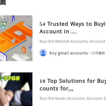
薦
54 Trusted Ways to Bu
Account in ...
Buy Old WeChat Accounts: Account 
tion & Responsible Management (C
💲💫🌐✨💎Fast & Reliable 24/7 Cus
buy gmail accounts
27分鐘前
✨💎WhatsApp :+1 (506) 541-7768 💫
10 Top Solutions for Bu
counts for,,,
Buy Old Naver Accounts: Account S
on & Responsible Management (Com