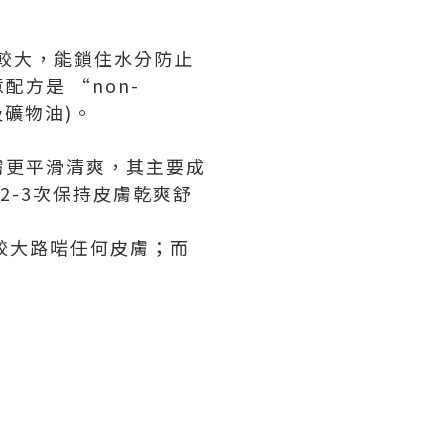
量較大，能鎖住水分防止
方是 “non-
品及礦物油)。
膚更平滑清爽，其主要成
約2-3次保持皮膚乾爽舒
色較大路啱任何皮膚；而