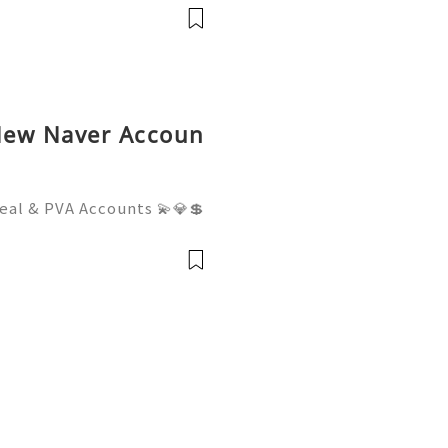
tomer Support 💫💎💲💫🌐
💎💲💫🌐✨💎Teleg
New Naver Accoun
eal & PVA Accounts 💫💎💲
mer Support 💫💎💲💫🌐✨
💲💫🌐✨💎Telegram: @usa
sadigitalhub 💫💎💲💫🌐✨