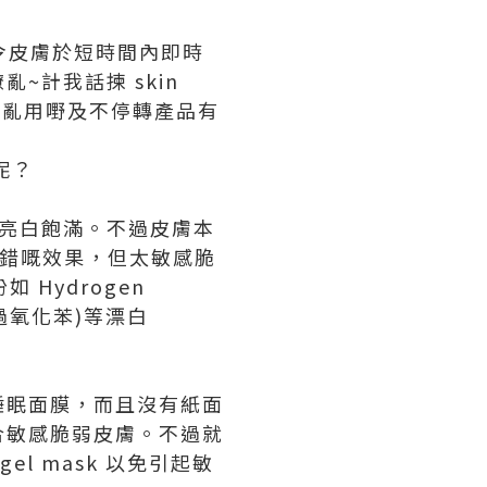
y 可以令皮膚於短時間內即時
計我話揀 skin
，因為亂用嘢及不停轉產品有
呢？
時亮白飽滿。不過皮膚本
唔錯嘅效果，但太敏感脆
Hydrogen
e (過氧化苯)等漂白
睡眠面膜，而且沒有紙面
合敏感脆弱皮膚。不過就
的 gel mask 以免引起敏