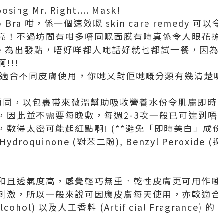
sing Mr. Right.... Mask!
Up Bra 咁，係一個速效嘅 skin care remed
！不過坊間有咁多唔同嘅面膜有時真係令人眼花撩亂~
n type 為出發點，唔好咩都人哋話好就乜都試一餐
!!!
種，適合不同皮膚使用，你哋又對佢哋嘅分類有幾清楚
藥」類同，以包裹帶來微溫幫助吸收營養水份令肌膚即
，因此並不需要每晚敷，每週2-3次一般已可達到
得太密可能起紅點啊! (**避免「即時美白」成份如 
 Hydroquinone (對苯二酚), Benzyl Peroxid
和且透氣度高，感覺輕巧無重。乾性皮膚更可用作
刺激，所以一般來說可因應皮膚每天使用，亦較適
hol) 以及人工香料 (Artificial Fragrance) 