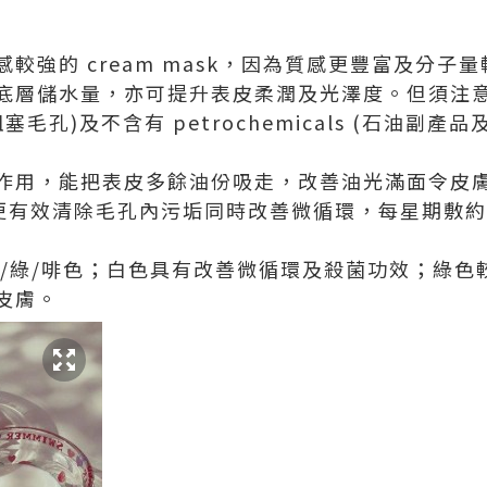
較強的 cream mask，因為質感更豐富及分子
底層儲水量，亦可提升表皮柔潤及光澤度。但須注意配
不阻塞毛孔)及不含有 petrochemicals (石油副產
作用，能把表皮多餘油份吸走，改善油光滿面令皮
山嶺土)更有效清除毛孔內污垢同時改善微循環，每星期敷
為白/綠/啡色；白色具有改善微循環及殺菌功效；綠
皮膚。