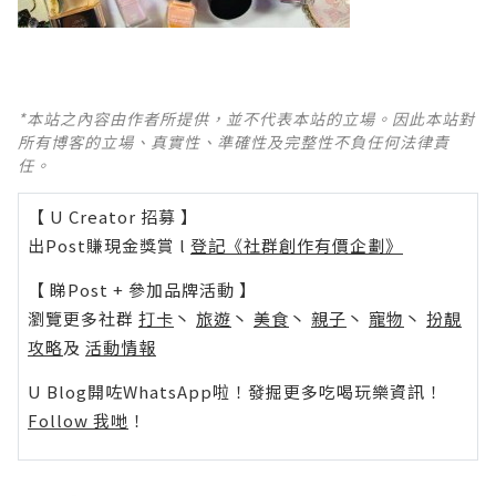
*本站之內容由作者所提供，並不代表本站的立場。因此本站對
所有博客的立場、真實性、準確性及完整性不負任何法律責
任。
【 U Creator 招募 】
出Post賺現金獎賞 l
登記《社群創作有價企劃》
【 睇Post + 參加品牌活動 】
瀏覽更多社群
打卡
丶
旅遊
丶
美食
丶
親子
丶
寵物
丶
扮靚
攻略
及
活動情報
U Blog開咗WhatsApp啦！發掘更多吃喝玩樂資訊！
Follow 我哋
！