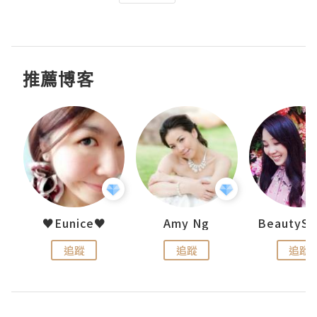
推薦博客
h 夏沫
♥Eunice♥
Amy Ng
追蹤
追蹤
追蹤