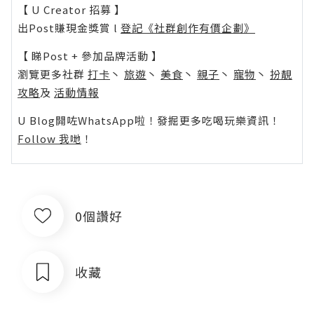
【 U Creator 招募 】
出Post賺現金獎賞 l
登記《社群創作有價企劃》
【 睇Post + 參加品牌活動 】
瀏覽更多社群
打卡
丶
旅遊
丶
美食
丶
親子
丶
寵物
丶
扮靚
攻略
及
活動情報
U Blog開咗WhatsApp啦！發掘更多吃喝玩樂資訊！
Follow 我哋
！
0個讚好
收藏