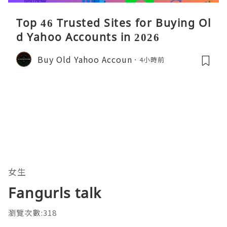
Top 46 Trusted Sites for Buying Ol
d Yahoo Accounts in 2026
Buy Old Yahoo Accoun
4小時前
女生
Fangurls talk
瀏覽次數:318