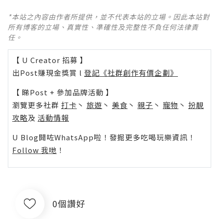
*本站之內容由作者所提供，並不代表本站的立場。因此本站對
所有博客的立場、真實性、準確性及完整性不負任何法律責
任。
【 U Creator 招募 】
出Post賺現金獎賞 l
登記《社群創作有價企劃》
【 睇Post + 參加品牌活動 】
瀏覽更多社群
打卡
丶
旅遊
丶
美食
丶
親子
丶
寵物
丶
扮靚
攻略
及
活動情報
U Blog開咗WhatsApp啦！發掘更多吃喝玩樂資訊！
Follow 我哋
！
0個讚好