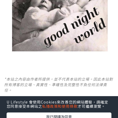
*本站之內容由作者所提供，並不代表本站的立場。因此本站對
所有博客的立場、真實性、準確性及完整性不負任何法律責
任。
U Lifestyle 會使用Cookies來改善您的網站體驗，請確定
【 U Creator 招募 】
您同意接受本網站之
私隱政策和使用條款
才可繼續瀏覽。
出Post賺現金獎賞 l
登記《社群創作有價企劃》
我已閱讀及同意