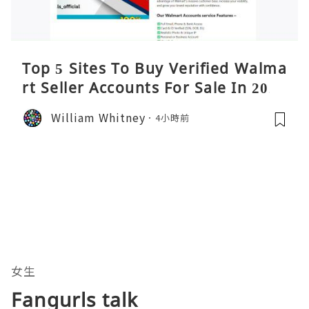
Top 5 Sites To Buy Verified Walma
rt Seller Accounts For Sale In 2026
William Whitney
4小時前
女生
Fangurls talk