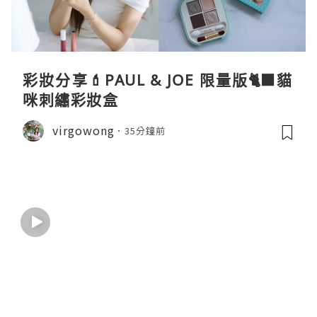
彩妝分享💄PAUL & JOE 限量版🐈‍⬛貓
咪刺繡彩妝盒
virgowong
35分鐘前