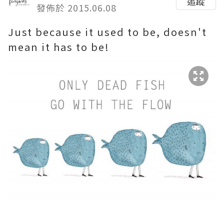
追蹤
發佈於 2015.06.08
Just because it used to be, doesn't
mean it has to be!