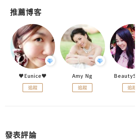
推薦博客
h 夏沫
♥Eunice♥
Amy Ng
追蹤
追蹤
追蹤
發表評論