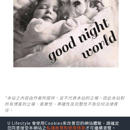
*本站之內容由作者所提供，並不代表本站的立場。因此本站對
所有博客的立場、真實性、準確性及完整性不負任何法律責
任。
U Lifestyle 會使用Cookies來改善您的網站體驗，請確定
【 U Creator 招募 】
您同意接受本網站之
私隱政策和使用條款
才可繼續瀏覽。