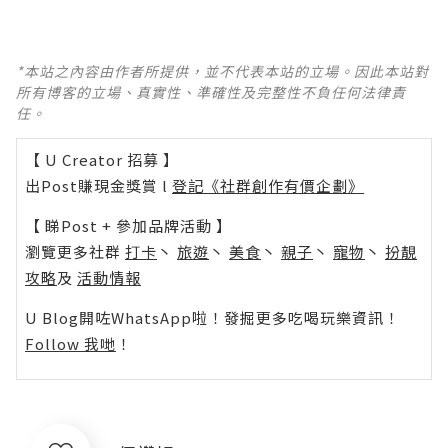
*本站之內容由作者所提供，並不代表本站的立場。因此本站對
所有博客的立場、真實性、準確性及完整性不負任何法律責
任。
【 U Creator 招募 】
出Post賺現金獎賞 l
登記《社群創作有價企劃》
【 睇Post + 參加品牌活動 】
瀏覽更多社群
打卡
丶
旅遊
丶
美食
丶
親子
丶
寵物
丶
扮靚
攻略
及
活動情報
U Blog開咗WhatsApp啦！發掘更多吃喝玩樂資訊！
Follow 我哋
！