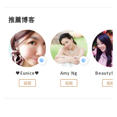
推薦博客
h 夏沫
♥Eunice♥
Amy Ng
追蹤
追蹤
追蹤