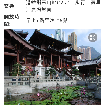
港鐵鑽石山站C2 出口步行，荷里
交通:
活廣場對面
開放時
早上7點至晚上9點
間: