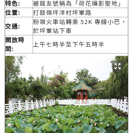
特色:
被龍友號稱為「荷花攝影聖地」
位置:
打鼓嶺坪洋村坪輋路
粉嶺火車站轉乘 52K 專線小巴，
交通:
於坪輋站下車
開放時
上午七時半至下午五時半
間: