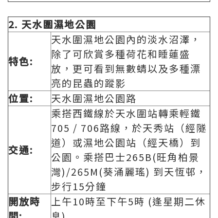
2.
天水圍濕地公園
天水圍濕地公園內的淡水沼澤，
除了可欣賞多種荷花和睡蓮盛
特色:
放，更可看到無數蜻以及多種漂
亮的昆蟲的蹤影
位置:
天水圍濕地公園路
乘搭西鐵線於天水圍站轉乘輕鐵
705 / 706路線，於天秀站（經隧
道）或濕地公園站（經天橋）到
交通:
公園。乘搭巴士265B(旺角柏景
灣)/265M(葵涌麗瑤) 到天恆邨，
步行15分鐘
開放時
上午10時至下午5時 (逢星期二休
間:
息)