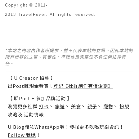
Copyright © 2011-
2013 TravelFever. All rights reserved.
*本站之內容由作者所提供，並不代表本站的立場。因此本站對
所有博客的立場、真實性、準確性及完整性不負任何法律責
任。
【 U Creator 招募 】
出Post賺現金獎賞 l
登記《社群創作有價企劃》
【 睇Post + 參加品牌活動 】
瀏覽更多社群
打卡
丶
旅遊
丶
美食
丶
親子
丶
寵物
丶
扮靚
攻略
及
活動情報
U Blog開咗WhatsApp啦！發掘更多吃喝玩樂資訊！
Follow 我哋
！