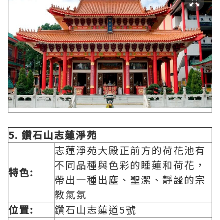
5.
鑽石山志蓮淨苑
志蓮淨苑大殿正前方的荷花池有
不同品種與色彩的睡蓮和荷花，
特色:
帶出一種出塵、聖潔、靜謐的宗
教氣氛
位置:
鑽石山志蓮道5號