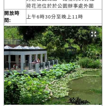
荷花池位於於公園辦事處外圍
開放時
上午6時30分至晚上11時
間: