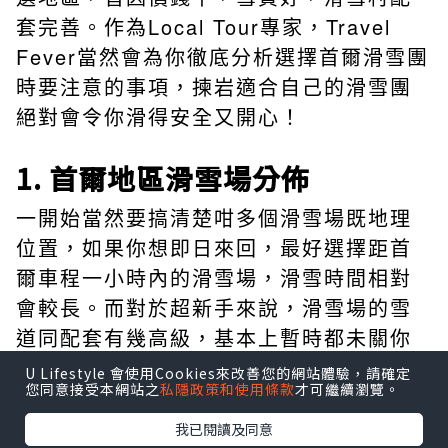
套完善。作為Local Tour專家，Travel
Fever當然會為你徹底分析選擇首爾滑雪團
時要注意的事項，揀岩適合自己的滑雪團
絕對會令你滑得安全又開心！
1. 首爾地區滑雪場分佈
一開始當然要搞清楚咁多個滑雪場既地理
位置，如果你想即日來回，最好選擇距首
爾車程一小時內的滑雪場，滑雪時間相對
會較長。而對於超新手來說，滑雪場的雪
道同配套有幾高級，基本上暫時都未關你
事，建議選擇一些比較近的滑雪場學好滑
U Lifestyle 會使用Cookies來改善您的網站體驗，請確定
您同意接受本網站之
私隱政策和使用條款
才可繼續瀏覽。
雪技術再挑戰各滑雪場的獨特滑雪道。
我已閱讀及同意