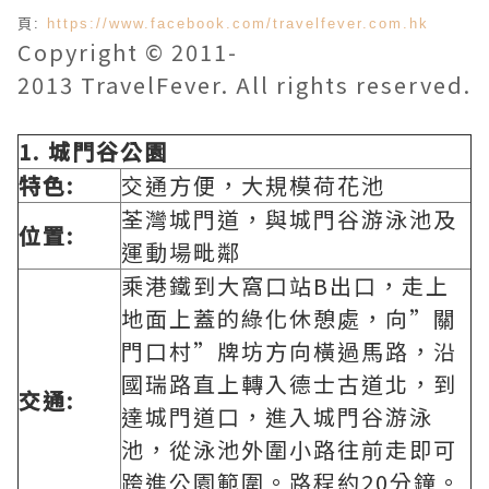
頁:
https://www.facebook.com/travelfever.com.hk
Copyright © 2011-
2013 TravelFever. All rights reserved.
1.
城門谷公園
特色:
交通方便，大規模荷花池
荃灣城門道，與城門谷游泳池及
位置:
運動場毗鄰
乘港鐵到大窩口站B出口，走上
地面上蓋的綠化休憩處，向”關
門口村”牌坊方向橫過馬路，沿
國瑞路直上轉入德士古道北，到
交通:
達城門道口，進入城門谷游泳
池，從泳池外圍小路往前走即可
跨進公園範圍。路程約20分鐘。