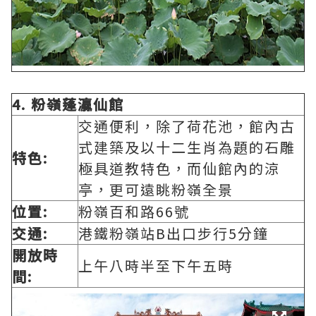
4.
粉嶺蓬
灜
仙館
交通便利，除了荷花池，館內古
式建築及以十二生肖為題的石雕
特色:
極具道教特色，而仙館內的涼
亭，更可遠眺粉嶺全景
位置:
粉嶺百和路66號
交通:
港鐵粉嶺站B出口步行5分鐘
開放時
上午八時半至下午五時
間: