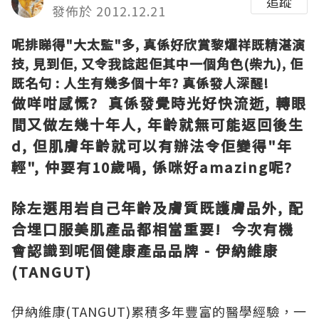
追蹤
發佈於 2012.12.21
呢排睇得"大太監"多, 真係好欣賞黎燿祥既精湛演
技, 見到佢, 又令我諗起佢其中一個角色(柴九), 佢
既名句 : 人生有幾多個十年? 真係發人深醒!
做咩咁感慨? 真係發覺時光好快流逝, 轉眼
間又做左幾十年人, 年齡就無可能返回後生
d, 但肌膚年齡就可以有辦法令佢變得"年
輕", 仲要有10歲喎, 係咪好amazing呢?
除左選用岩自己年齡及膚質既護膚品外, 配
合埋口服美肌產品都相當重要! 今次有機
會認識到呢個健康產品品牌 -
伊納維康
(TANGUT)
伊納維康(TANGUT)
累積多年豐富的醫學經驗，一