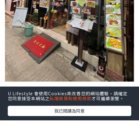
U Lifestyle 會使用Cookies來改善您的網站體驗，請確定
呢度提供多款泰式湯羹類，冬蔭公就飲得
您同意接受本網站之
私隱政策和使用條款
才可繼續瀏覽。
多，叫客泰式北菇魚肚羹 ($68)，呢客係
我已閱讀及同意
小，足夠4人飲。