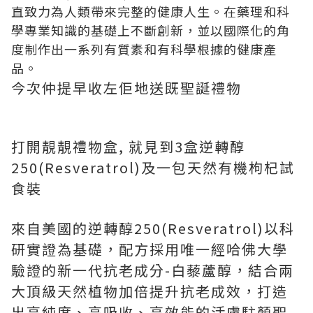
直致力為人類帶來完整的健康人生。在藥理和科
學專業知識的基礎上不斷創新，並以國際化的角
度制作出一系列有質素和有科學根據的健康產
品。
今次仲提早收左佢地送既聖誕禮物
打開靚靚禮物盒, 就見到3盒
逆轉醇
250(Resveratrol)
及一包天然有機枸杞試
食裝
來自美國的
逆轉醇250(Resveratrol)
以科
研實證為基礎，配方採用唯一經哈佛大學
驗證的
新一代抗老成分-
白藜蘆醇
，結合兩
大頂級天然植物加倍提升抗老成效，打造
出高純度、高吸收、高效能的活膚駐顏聖