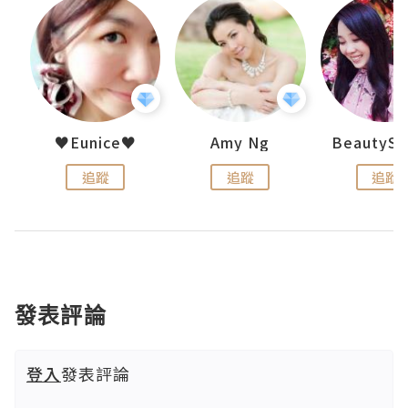
h 夏沫
♥Eunice♥
Amy Ng
追蹤
追蹤
追蹤
發表評論
登入
發表評論