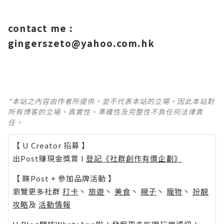
contact me :
gingerszeto@yahoo.com.hk
*本站之內容由作者所提供，並不代表本站的立場。因此本站對
所有博客的立場、真實性、準確性及完整性不負任何法律責
任。
【 U Creator 招募 】
出Post賺現金獎賞 l
登記《社群創作有價企劃》
【 睇Post + 參加品牌活動 】
瀏覽更多社群
打卡
丶
旅遊
丶
美食
丶
親子
丶
寵物
丶
扮靚
攻略
及
活動情報