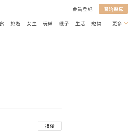
會員登記
開始撰寫
食
旅遊
女生
玩樂
親子
生活
寵物
行山
更多
打卡
追蹤