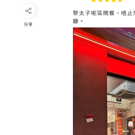
黎太子呢區開餐，唔止
廳。
分享