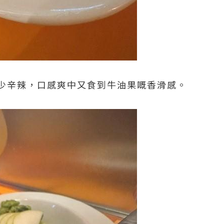
少辛辣，口感爽中又食到牛油果嘅香滑感。