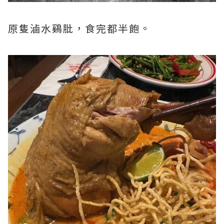
原隻滷水鷄肶，食完都半飽。