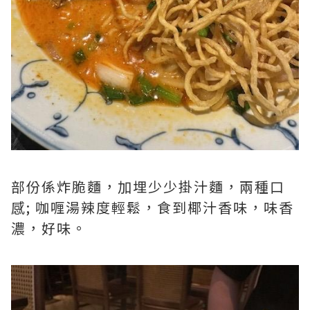
部份係炸脆麵，加埋少少掛汁麵，兩種口
感; 咖喱湯辣度輕鬆，食到椰汁香味，味香
濃，好味。