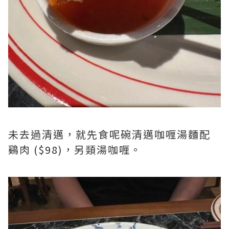
未去過清邁，就先食呢碗清邁咖喱湯麵配
鷄肉 ($98)，另類湯咖喱。