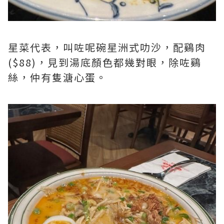
星菜代表，叫咗呢碗星洲式叻沙，配鷄肉
($88)，見到湯底顏色都幾對眼，除咗鷄
絲，仲有隻溏心蛋。