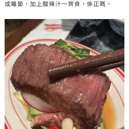
或蘿蔔，加上酸辣汁一齊食，係正嘅。