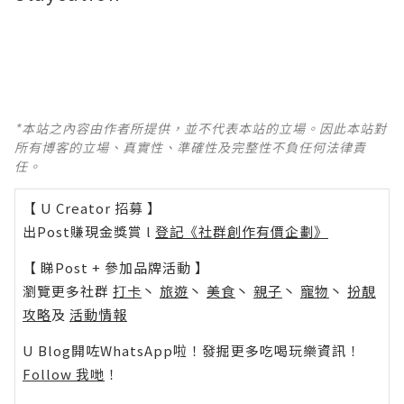
*本站之內容由作者所提供，並不代表本站的立場。因此本站對
所有博客的立場、真實性、準確性及完整性不負任何法律責
任。
【 U Creator 招募 】
出Post賺現金獎賞 l
登記《社群創作有價企劃》
【 睇Post + 參加品牌活動 】
瀏覽更多社群
打卡
丶
旅遊
丶
美食
丶
親子
丶
寵物
丶
扮靚
攻略
及
活動情報
U Blog開咗WhatsApp啦！發掘更多吃喝玩樂資訊！
Follow 我哋
！