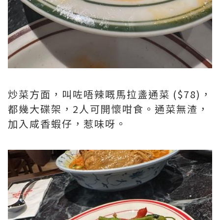
炒菜方面，叫咗唔辣嘅馬拉盞通菜 ($78)，
都幾大碟架，2人可開懷咁食。通菜無渣，
加入咸香蝦仔，惹味呀。