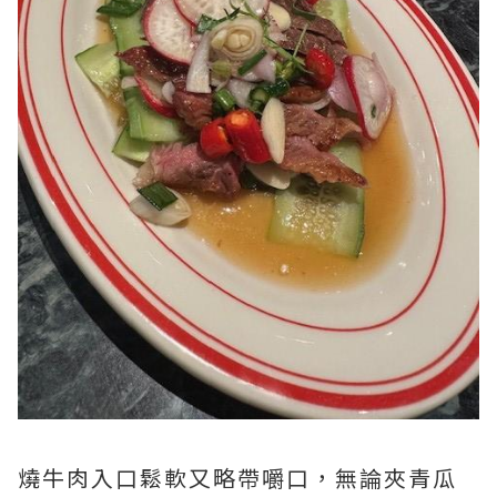
燒牛肉入口鬆軟又略帶嚼口，無論夾青瓜