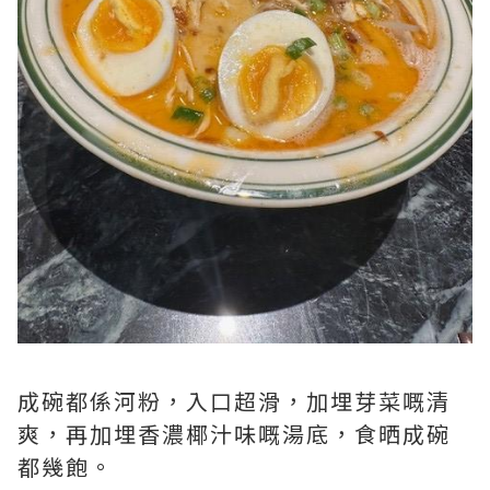
成碗都係河粉，入口超滑，加埋芽菜嘅清
爽，再加埋香濃椰汁味嘅湯底，食晒成碗
都幾飽。