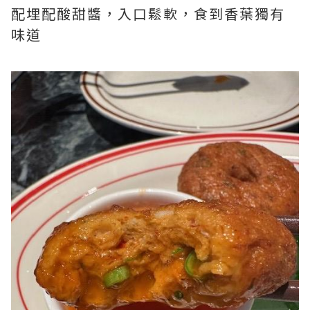
配埋配酸甜醬，入口鬆軟，食到香葉獨有
味道