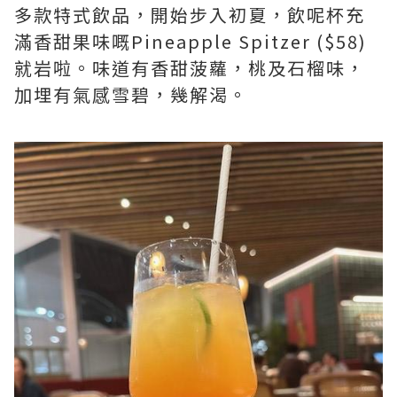
多款特式飲品，開始步入初夏，飲呢杯充
滿香甜果味嘅Pineapple Spitzer ($58)
就岩啦。味道有香甜菠蘿，桃及石榴味，
加埋有氣感雪碧，幾解渴。