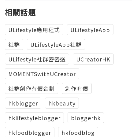
相關話題
ULifestyle應用程式
ULifestyleApp
社群
ULifestyleApp社群
ULifestyle社群密密送
UCreatorHK
MOMENTSwithUCreator
社群創作有價企劃
創作有價
hkblogger
hkbeauty
hklifestyleblogger
bloggerhk
hkfoodblogger
hkfoodblog