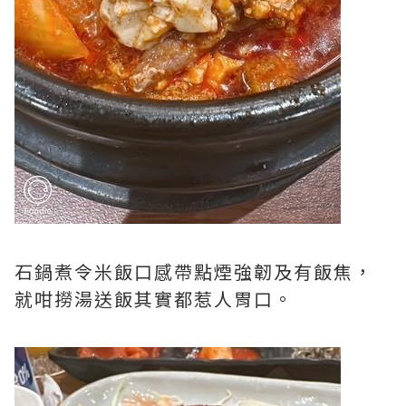
石鍋煮令米飯口感帶點煙強韌及有飯焦，
就咁撈湯送飯其實都惹人胃口。