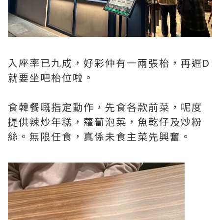
入座率已九成，好彩仲有一兩張枱，再遲D
就要坐吧枱位啦。
食韓餐嘅指定動作，先食各款前菜，呢度
提供辣炒年糕，蘿蔔泡菜，魚乾仔及炒粉
絲。無限任食，真係未食主菜先興奮。