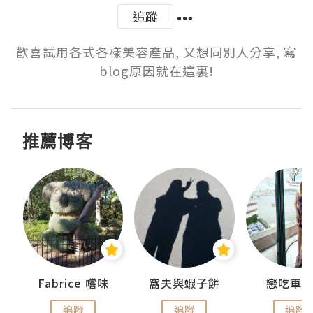
追蹤
歡喜試用各式各樣美容產品, 又想同別人分享, 寫
blog原因就在這裏!
推薦博客
Fabrice 嚐味
窩夫與蝦子餅
戀吃車
追蹤
追蹤
追蹤