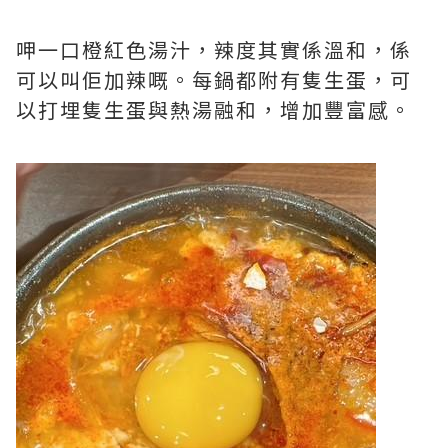
呷一口橙紅色湯汁，辣度其實係溫和，係
可以叫佢加辣嘅。每鍋都附有隻生蛋，可
以打埋隻生蛋與熱湯融和，增加豐富感。