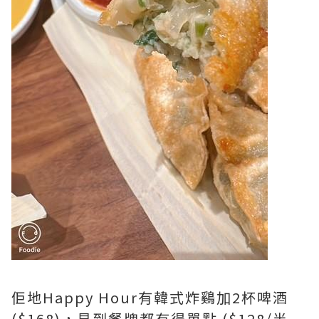
佢地Happy Hour有韓式炸鷄加2杯啤酒
($168)，見到餐牌都有得單點 ($128/半