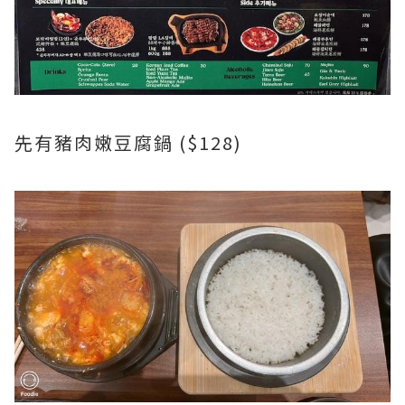
先有豬肉嫩豆腐鍋 ($128)