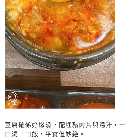
豆腐確係好嫩滑，配埋豬肉片與湯汁，一
口湯一口飯，平實但妙絶。