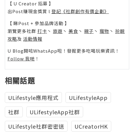
【 U Creator 招募 】
出Post賺現金獎賞 l
登記《社群創作有價企劃》
【 睇Post + 參加品牌活動 】
瀏覽更多社群
打卡
丶
旅遊
丶
美食
丶
親子
丶
寵物
丶
扮靚
攻略
及
活動情報
U Blog開咗WhatsApp啦！發掘更多吃喝玩樂資訊！
Follow 我哋
！
相關話題
ULifestyle應用程式
ULifestyleApp
社群
ULifestyleApp社群
ULifestyle社群密密送
UCreatorHK