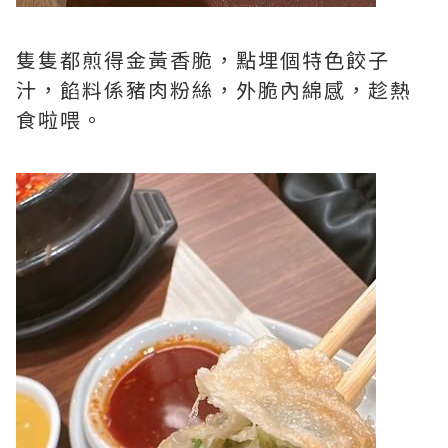
隻隻都煎得金黃香脆，點埋個特色餃子
汁，餡料係豬肉粉絲，外脆內綿感，趁熱
食啦喂。