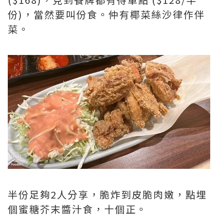
份)，當然要叫份食。仲有椰菜絲沙律作伴
菜。
半份足夠2人分享，脆炸到皮脆肉嫩，點埋
個蜜糖芥末醬汁食，十個正。