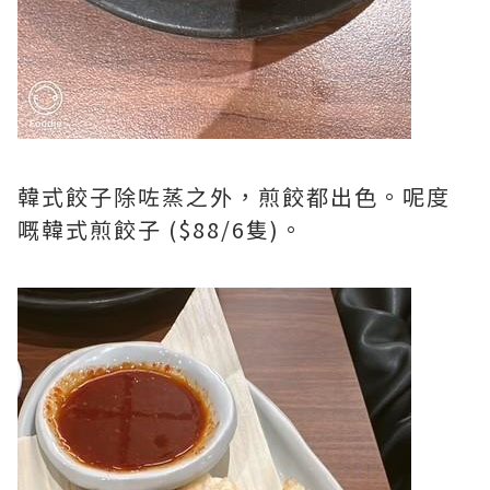
韓式餃子除咗蒸之外，煎餃都出色。呢度
嘅韓式煎餃子 ($88/6隻)。