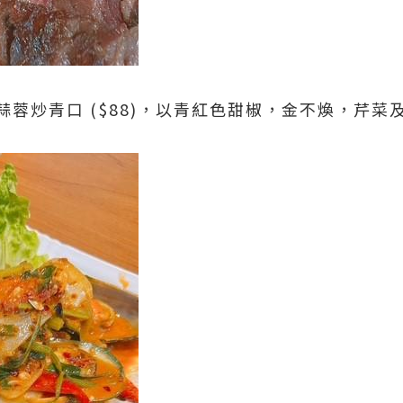
蓉炒青口 ($88)，以青紅色甜椒，金不煥，芹菜