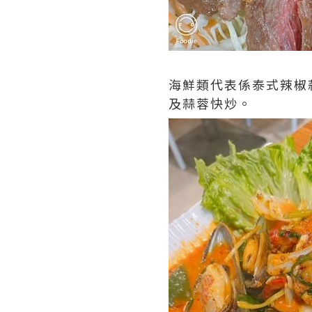
海鮮類代表係泰式辣椒蒜
及蒜蓉快炒。