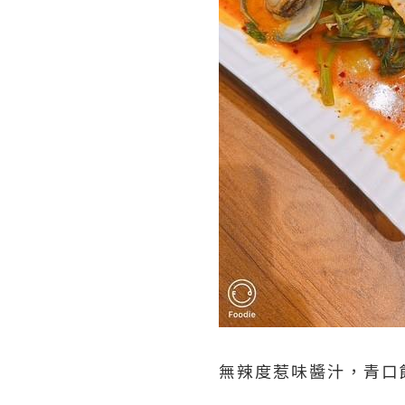
無辣度惹味醬汁，青口