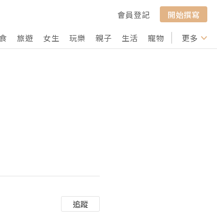
會員登記
開始撰寫
食
旅遊
女生
玩樂
親子
生活
寵物
行山
更多
打卡
追蹤