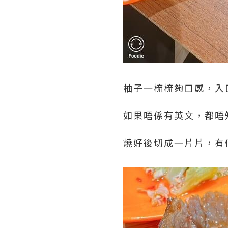
柚子一梳梳夠口感，入
如果唔係有英文，都唔知
燒好後切成一片片，有