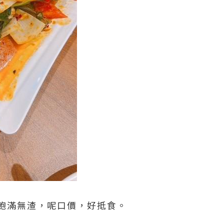
飽滿無渣，呢口價，好抵食。