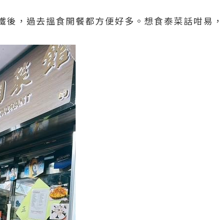
鐵後，過去搵食開餐都方便好多。想食泰菜話咁易