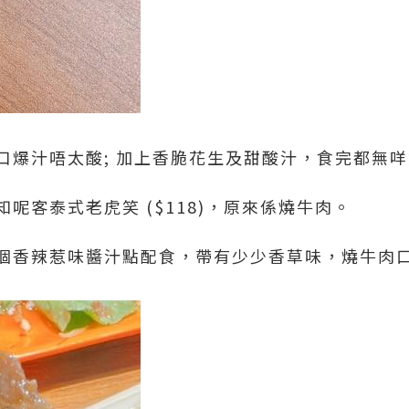
口爆汁唔太酸; 加上香脆花生及甜酸汁，食完都無
呢客泰式老虎笑 ($118)，原來係燒牛肉。
個香辣惹味醬汁點配食，帶有少少香草味，燒牛肉