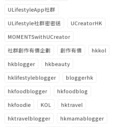
ULifestyleApp社群
ULifestyle社群密密送
UCreatorHK
MOMENTSwithUCreator
社群創作有價企劃
創作有價
hkkol
hkblogger
hkbeauty
hklifestyleblogger
bloggerhk
hkfoodblogger
hkfoodblog
hkfoodie
KOL
hktravel
hktravelblogger
hkmamablogger