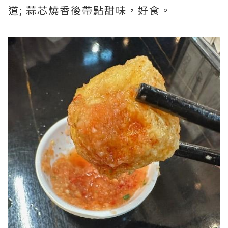
道; 蒜芯燒香後帶點甜味，好食。