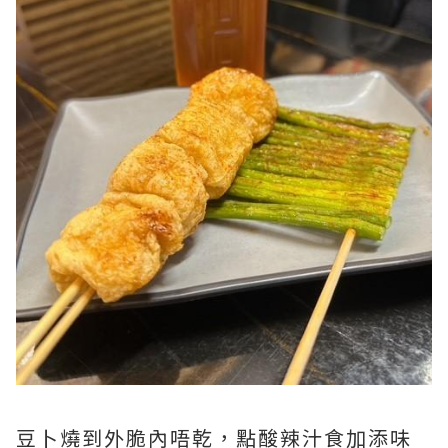
豆卜燒到外脆內唔乾，點酸辣汁食加添味