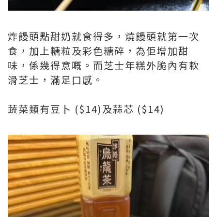
炸饅頭點甜奶就食得多，燒饅頭就第一次
食，加上糖粒及彩色糖碎，為佢增加甜
味，係幾得意嘅。而芝士年糕外脆內有軟
滑芝士，滿足口感。
蔬菜類有豆卜 ($14)及蒜芯 ($14)