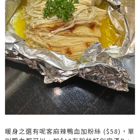
暖身之選有呢客麻辣鴨血加粉絲 ($58)，單