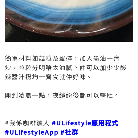
簡單材料如菇粒及蛋碎，加入醬油一齊
炒，粒粒分明唔太油膩。仲可以加少少酸
辣醬汁撈均一齊食就仲好味。
開到凌晨一點，夜繽紛後都可以醫肚。
#我係咖啡達人
#ULifestyle應用程式
#ULifestyleApp
#社群