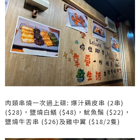
肉類串燒一次過上碟: 爆汁鷄皮串 (2串)
($28)，鹽燒白鱔 ($48)，魷魚鬚 ($22)，
鹽燒牛舌串 ($26)及雞中翼 ($18/2隻)