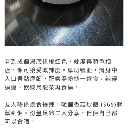
見到成個湯底係橙紅色，辣度與顏色相
近，係可接受嘅辣度。厚切鴨血，滑身中
入口帶點煙韌，配索湯粉絲一齊食，辣得
過癮，飲啖烏龍茶再食過。
友人唔係幾食得辣，呢個香菇炒飯 ($68)就
幫到佢。份量足夠二人分享，但佢自巳都
可以食晒。