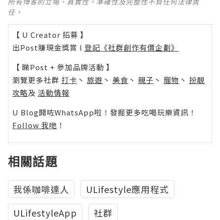
所有博客的立場、真實性、準確性及完整性不負任何法律責
任。
【 U Creator 招募 】
出Post賺現金獎賞 l
登記《社群創作有價企劃》
【 睇Post + 參加品牌活動 】
瀏覽更多社群
打卡
丶
旅遊
丶
美食
丶
親子
丶
寵物
丶
扮靚
攻略
及
活動情報
U Blog開咗WhatsApp啦！發掘更多吃喝玩樂資訊！
Follow 我哋
！
相關話題
我係咖啡達人
ULifestyle應用程式
ULifestyleApp
社群