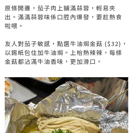
原條開邊，茄子肉上舖滿蒜蓉，輕易夾
出。滿滿蒜蓉味係口腔內爆發，要趁熱食
啦喂。
友人對茄子敏感，點選牛油焗金菇 ($32)，
以錫紙包住加牛油焗。上枱熱辣辣，每條
金菇都沾滿牛油香味，更加滑口。