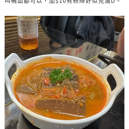
叫鴨血都可以，加$10有粉絲好似完滿D。