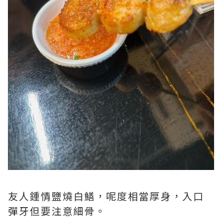
友人鍾情鹽燒白鱔，呢度相當厚身，入口
彈牙但要注意細骨。