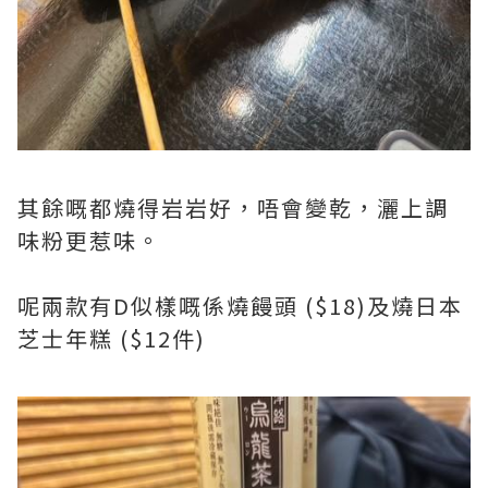
其餘嘅都燒得岩岩好，唔會變乾，灑上調
味粉更惹味。
呢兩款有D似樣嘅係燒饅頭 ($18)及燒日本
芝士年糕 ($12件)