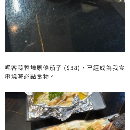
呢客蒜蓉燒原條茄子 ($38)，已經成為我食
串燒嘅必點食物。