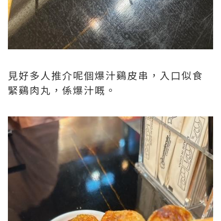
見好多人推介呢個爆汁鷄皮串，入口似食
緊鷄肉丸，係爆汁嘅。