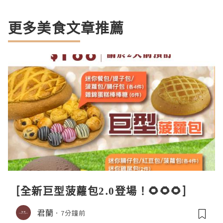
更多美食文章推薦
[全新巨型菠蘿包2.0登場！🌻🌻🌻]
君蘭
7分鐘前