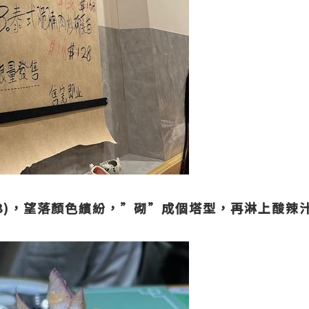
68)，望落顏色繽紛，”砌”成個塔型，再淋上酸辣