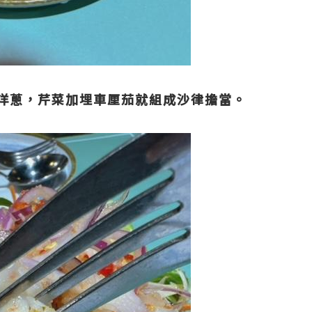
洋蔥，芹菜加埋車厘茄就組成沙律擔當。