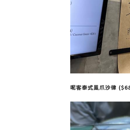
呢客泰式鳯爪沙律 ($