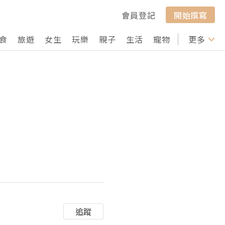
會員登記
開始撰寫
食
旅遊
女生
玩樂
親子
生活
寵物
行山
更多
打卡
追蹤