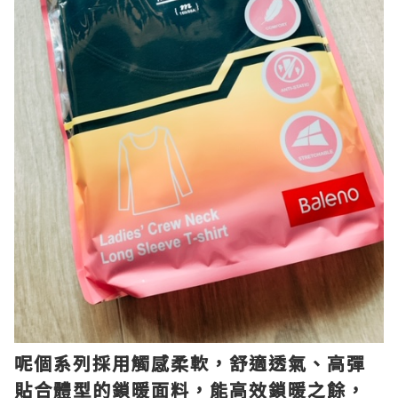
呢個系列採用觸感柔軟，舒適透氣、高彈
貼合體型的鎖暖面料，能高效鎖暖之餘，