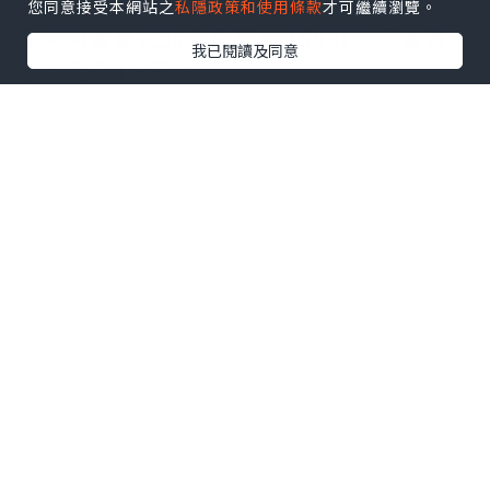
呢度提供多款泰式湯羹類，冬蔭公就飲得
您同意接受本網站之
私隱政策和使用條款
才可繼續瀏覽。
多，叫客泰式北菇魚肚羹 ($68)，呢客係
我已閱讀及同意
小，足夠4人飲。