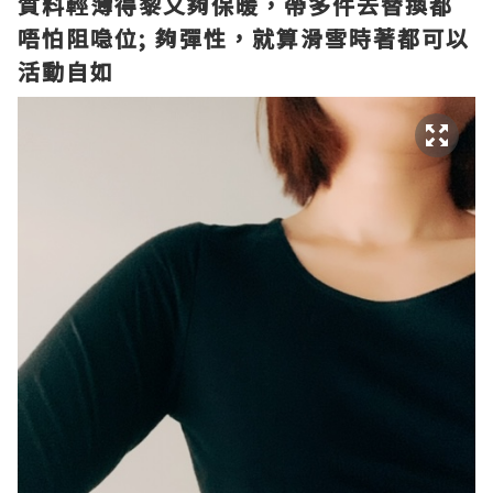
質料輕薄得黎又夠保暖
，帶多件去替換都
唔怕阻喼位; 夠彈性，就算滑雪時著都可以
活動自如