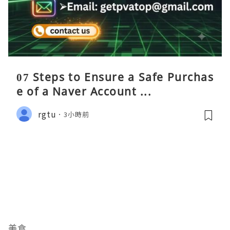
07 Steps to Ensure a Safe Purchas
e of a Naver Account ...
rgtu
3小時前
美食