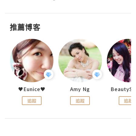
推薦博客
h 夏沫
♥Eunice♥
Amy Ng
追蹤
追蹤
追蹤