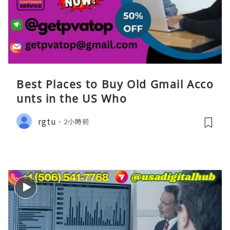
Best Places to Buy Old Gmail Acco
unts in the US Who
rgtu
2小時前