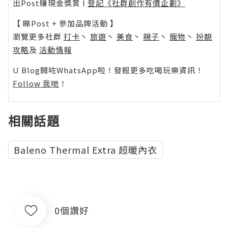
出Post賺現金獎賞 l
登記《社群創作有價企劃》
【 睇Post + 參加品牌活動 】
瀏覽更多社群
打卡
丶
旅遊
丶
美食
丶
親子
丶
寵物
丶
扮靚
攻略
及
活動情報
U Blog開咗WhatsApp啦！發掘更多吃喝玩樂資訊！
Follow 我哋
！
相關話題
Baleno Thermal Extra 超暖內衣
0個讚好