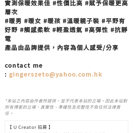
實測保暖效果佳 #性價比高 #賦予保暖更高
層次
#暖男 #暖女 #暖孩 #溫暖親子裝 #平野有
好野 #觸感柔軟 #輕盈透氣 #高彈性 #抗靜
電
產品由品牌提供，內容為個人感受/分享
contact me
:
gingerszeto@yahoo.com.hk
*本站之內容由作者所提供，並不代表本站的立場。因此本站對
所有博客的立場、真實性、準確性及完整性不負任何法律責
任。
【 U Creator 招募 】