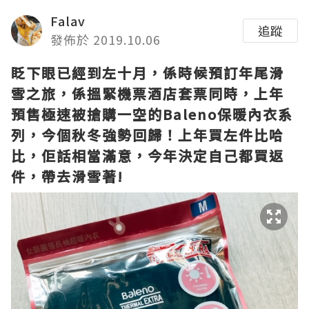
Falav
追蹤
發佈於 2019.10.06
眨下眼已經到左十月，係時候預訂年尾滑
雪之旅，係搵緊機票酒店套票同時，上年
預售極速被搶購一空的Baleno保暖內衣系
列，今個秋冬強勢回歸！上年買左件比哈
比，佢話相當滿意，今年決定自己都買返
件，帶去滑雪著!