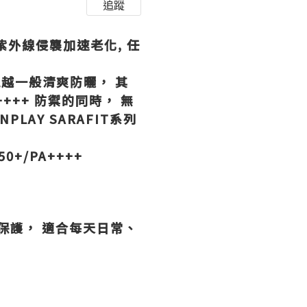
追蹤
紫外線侵襲加速老化, 任
超越一般清爽防曬， 其
A++++ 防禦的同時，
無
AY SARAFIT系列
50+/PA++++
爽保護， 適合每天日常、