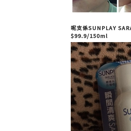
呢支係SUNPLAY SARA
$99.9/150ml