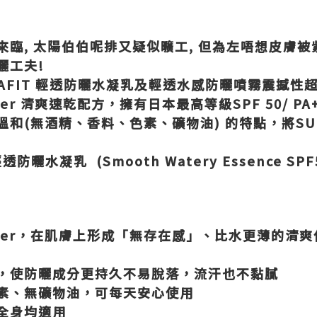
臨, 太陽伯伯呢排又疑似曠工, 但為左唔想皮膚被
曬工夫!
SARAFIT 輕透防曬水凝乳及輕透水感防曬噴霧震撼性
owder 清爽速乾配方，擁有日本最高等級SPF 50/ P
(無酒精、香料、色素、礦物油) 的特點，將SUNPL
輕透防曬水凝乳 (Smooth Watery Essence SPF
Powder，在肌膚上形成「無存在感」、比水更薄的清
，使防曬成分更持久不易脫落，流汗也不黏膩
素、無礦物油，可每天安心使用
全身均適用