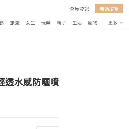
會員登記
開始撰寫
食
旅遊
女生
玩樂
親子
生活
寵物
行山
更多
打卡
乳及輕透水感防曬噴