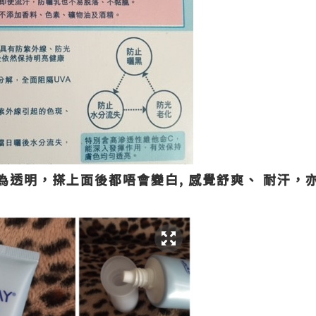
為透明，
搽上面後都唔會變白,
感覺舒爽、 耐汗，