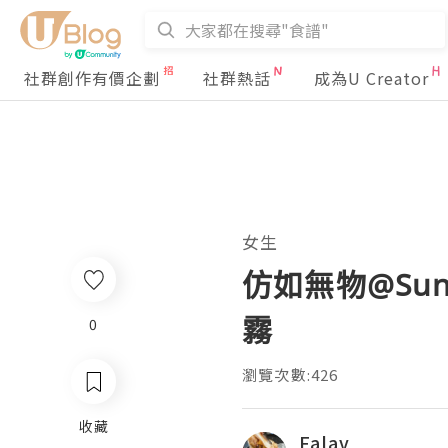
社群創作有價企劃
社群熱話
成為U Creator
女生
仿如無物@Sun
霧
0
瀏覽次數:426
收藏
Falav